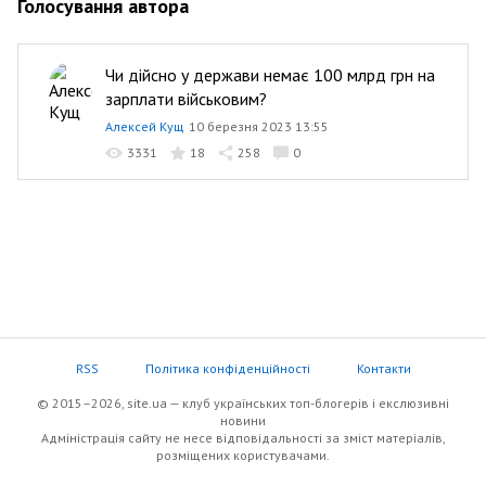
Голосування автора
Чи дійсно у держави немає 100 млрд грн на
зарплати військовим?
Алексей Кущ
10 березня 2023 13:55
3331
18
258
0
RSS
Політика конфіденційності
Контакти
© 2015–2026, site.ua — клуб українських топ-блогерів i екслюзивнi
новини
Адміністрація сайту не несе відповідальності за зміст матеріалів,
розміщених користувачами.