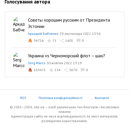
Голосування автора
Советы хорошим русским от Президента
Эстонии
Аркадий Бабченко
29 листопада 2022 13:56
34726
71
1401
0
Украина vs Черноморский флот – шах?
Serg Marco
30 жовтня 2022 13:19
163471
234
3670
0
RSS
Політика конфіденційності
Контакти
© 2015–2026, site.ua — клуб українських топ-блогерів i екслюзивнi
новини
Адміністрація сайту не несе відповідальності за зміст матеріалів,
розміщених користувачами.