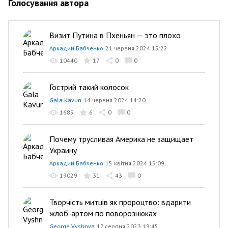
Голосування автора
Визит Путина в Пхеньян — это плохо
Аркадий Бабченко
21 червня 2024 15:22
10440
17
0
0
Гострий такий колосок
Gala Kavun
14 червня 2024 14:20
1685
6
0
0
Почему трусливая Америка не защищает
Украину
Аркадий Бабченко
15 квітня 2024 15:09
19029
31
43
0
Творчість митців як пророцтво: вдарити
жлоб-артом по поворознюках
George Vyshnya
17 серпня 2023 19:45