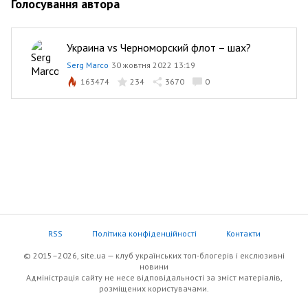
Голосування автора
Украина vs Черноморский флот – шах?
Serg Marco
30 жовтня 2022 13:19
163474
234
3670
0
RSS
Політика конфіденційності
Контакти
© 2015–2026, site.ua — клуб українських топ-блогерів i екслюзивнi
новини
Адміністрація сайту не несе відповідальності за зміст матеріалів,
розміщених користувачами.