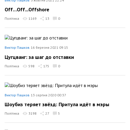
Виктор Пашков
3 жовтня 2021 22:24
Off…Off...Offshore
Політика
1169
13
0
Виктор Пашков
16 березня 2021 09:15
Цугцванг: за шаг до отставки
Політика
598
175
0
Виктор Пашков
13 серпня 2020 00:37
Шоубиз теряет звёзд: Притула идёт в мэры
Політика
3198
27
5