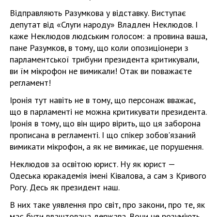
Відправляють Разумкова у відставку. Виступає
депутат від «Слуги народу» Владлен Неклюдов. І
каже Неклюдов людським голосом: а провина ваша,
пане Разумков, в тому, що коли опозиціонери з
парламентської трибуни президента критикували,
ви їм мікрофон не вимикали! Отак ви поважаєте
регламент!
Іронія тут навіть не в тому, що персонаж вважає,
що в парламенті не можна критикувати президента.
Іронія в тому, що він щиро вірить, що ця заборона
прописана в регламенті. І що спікер зобов'язаний
вимикати мікрофон, а як не вимикає, це порушення.
Неклюдов за освітою юрист. Ну як юрист —
Одеська юракадемія імені Ківалова, а сам з Кривого
Рогу. Десь як президент наш.
В них таке уявлення про світ, про закони, про те, як
має бути влаштована держава. Вони не розуміють,