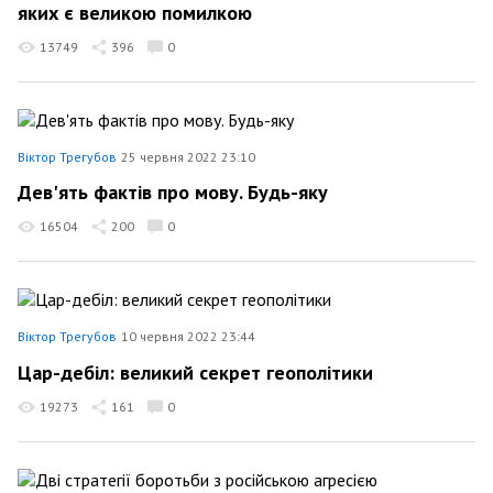
яких є великою помилкою
13749
396
0
Віктор Трегубов
25 червня 2022 23:10
Дев'ять фактів про мову. Будь-яку
16504
200
0
Віктор Трегубов
10 червня 2022 23:44
Цар-дебіл: великий секрет геополітики
19273
161
0