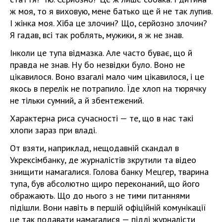
ж моя, то я виховую, мене батько ще й не так лупив.
І жінка моя. Хіба це злочин? Що, серйозно злочин?
Я гадав, всі так роблять, мужики, я ж не знав.
Інколи це тупа відмазка. Але часто буває, що й
правда не знав. Ну бо незвідки було. Воно не
цікавилося. Воно взагалі мало чим цікавилося, і це
якось в перелік не потрапило. Їде хлоп на тюрячку
не тільки сумний, а й збентежений.
Характерна риса сучасності — те, що в нас такі
хлопи зараз при владі.
От взяти, наприклад, нещодавній скандал в
Укрексімбанку, де журналістів зкрутили та відео
знищити намагалися. Голова банку Мецгер, тварина
тупа, був абсолютно щиро переконаний, що його
ображають. Що до нього з не тими питаннями
підішли. Вони навіть в першій офіційній комунікації
це так подавати намагалися — підлі журналісти