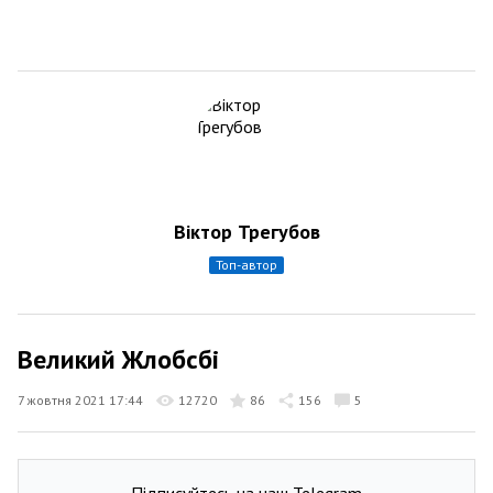
Віктор Трегубов
топ-автор
Великий Жлобсбі
7 жовтня 2021 17:44
12720
86
156
5
Підписуйтесь на наш Telegram