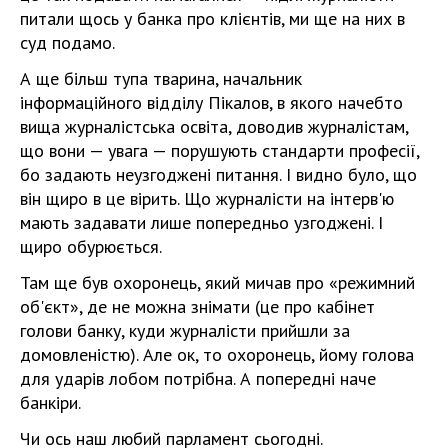
питали щось у банка про клієнтів, ми ще на них в
суд подамо.
А ще більш тупа тварина, начальник
інформаційного відділу Пікалов, в якого начебто
вища журналістська освіта, доводив журналістам,
що вони — увага — порушують стандарти професії,
бо задають неузгоджені питання. І видно було, що
він щиро в це вірить. Що журналісти на інтерв'ю
мають задавати лише попередньо узгоджені. І
щиро обурюється.
Там ще був охоронець, який мичав про «режимний
об'єкт», де не можна знімати (це про кабінет
голови банку, куди журналісти прийшли за
домовленістю). Але ок, то охоронець, йому голова
для ударів лобом потрібна. А попередні наче
банкіри.
Чи ось наш любий парламент сьогодні.