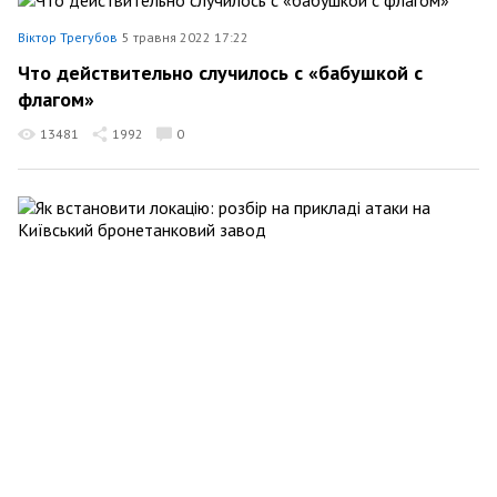
Віктор Трегубов
5 травня 2022 17:22
Что действительно случилось с «бабушкой с
флагом»
13481
1992
0
Віктор Трегубов
17 квітня 2022 15:32
Як встановити локацію: розбір на прикладі атаки
на Київський бронетанковий завод
24418
643
0
Віктор Трегубов
16 квітня 2022 23:48