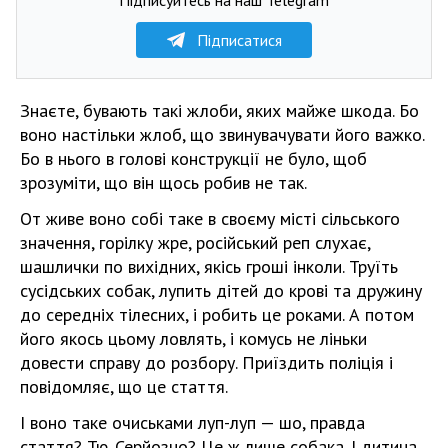
Підписатися
Знаєте, бувають такі жлоби, яких майже шкода. Бо
воно настільки жлоб, що звинувачувати його важко.
Бо в нього в голові конструкції не було, щоб
зрозуміти, що він щось робив не так.
От живе воно собі таке в своєму місті сільського
значення, горілку жре, російський реп слухає,
шашлички по вихідних, якісь гроші інколи. Труїть
сусідських собак, лупить дітей до крові та дружину
до середніх тілесних, і робить це роками. А потом
його якось цьому ловлять, і комусь не ліньки
довести справу до розбору. Приїздить поліція і
повідомляє, що це стаття.
І воно таке очиськами луп-луп — шо, правда
стаття? Тю. Серйозно? Це ж лише собака. І дитина