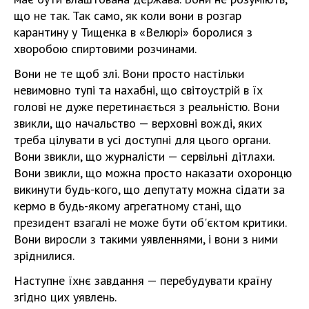
що не так. Так само, як коли вони в розгар
карантину у Тищенка в «Велюрі» боролися з
хворобою спиртовими розчинами.
Вони не те щоб злі. Вони просто настільки
невимовно тупі та нахабні, що світоустрій в їх
голові не дуже перетинається з реальністю. Вони
звикли, що начальство — верховні вожді, яких
треба цілувати в усі доступні для цього органи.
Вони звикли, що журналісти — сервільні дітлахи.
Вони звикли, що можна просто наказати охоронцю
викинути будь-кого, що депутату можна сідати за
кермо в будь-якому агрегатному стані, що
президент взагалі не може бути об'єктом критики.
Вони виросли з такими уявленнями, і вони з ними
зріднилися.
Наступне їхнє завдання — перебудувати країну
згідно цих уявлень.