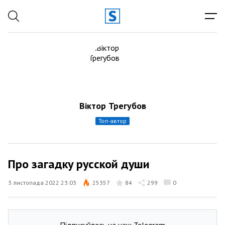
Віктор Трегубов
топ-автор
Про загадку русской души
3 листопада 2022 23:03
25357
84
299
0
Підписуйтесь на наш Telegram