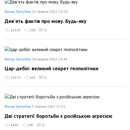
Віктор Трегубов
25 червня 2022 23:10
Дев'ять фактів про мову. Будь-яку
16507
200
0
Віктор Трегубов
10 червня 2022 23:44
Цар-дебіл: великий секрет геополітики
19273
161
0
Віктор Трегубов
5 червня 2022 17:21
Дві стратегії боротьби з російською агресією
4495
105
0