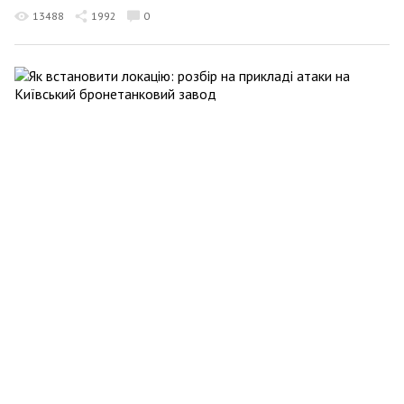
13488
1992
0
Віктор Трегубов
17 квітня 2022 15:32
Як встановити локацію: розбір на прикладі атаки
на Київський бронетанковий завод
24418
643
0
Віктор Трегубов
16 квітня 2022 23:48
Папа, за що? Чому Ватикан так прихильний до
Росії
22971
191
0