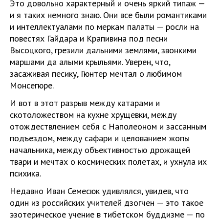
Это довольно характерный и очень яркий типаж —
и я таких немного знаю. Они все были романтиками
и интеллектуалами по меркам палаты — росли на
повестях Гайдара и Крапивина под песни
Высоцкого, грезили дальними землями, звонкими
маршами да алыми крыльями. Уверен, что,
засаживая песику, Гюнтер мечтал о любимом
Монсегюре.
И вот в этот разрыв между катарами и
скотоложеством на кухне хрущевки, между
отождествлением себя с Наполеоном и зассанным
подъездом, между сафари и целованием жопы
начальника, между объективностью дрожащей
твари и мечтах о космических полетах, и ухнула их
психика.
Недавно Иван Семесюк удивлялся, увидев, что
один из российских учителей дзогчен — это такое
эзотерическое учение в тибетском буддизме — по