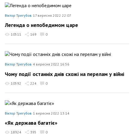
Віктор Трегубов
17 вересня 2022 22:07
Легенда о непобедимом царе
10511
169
0
Віктор Трегубов
4 вересня 2022 16:56
Чому події останніх днів схожі на перелам у війні
10592
224
0
Віктор Трегубов
1 вересня 2022 13:14
«Як держава багатіє»
18924
395
0