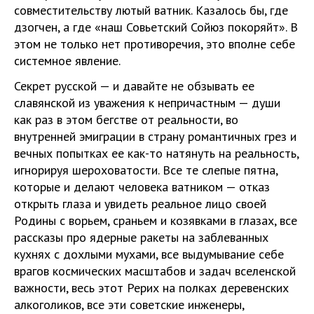
совместительству лютый ватник. Казалось бы, где
дзогчен, а где «наш Совьетский Сойюз покоряйт». В
этом не только нет противоречия, это вполне себе
системное явление.
Секрет русской — и давайте не обзывать ее
славянской из уважения к непричастным — души
как раз в этом бегстве от реальности, во
внутренней эмиграции в страну романтичных грез и
вечных попытках ее как-то натянуть на реальность,
игнорируя шероховатости. Все те слепые пятна,
которые и делают человека ватником — отказ
открыть глаза и увидеть реальное лицо своей
Родины с ворьем, сраньем и козявками в глазах, все
рассказы про ядерные ракеты на заблеванных
кухнях с дохлыми мухами, все выдумывание себе
врагов космических масштабов и задач вселенской
важности, весь этот Рерих на полках деревенских
алкоголиков, все эти советские инженеры,