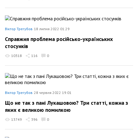
Віктор Трегубов
18 липня 2022 01:29
Справжня проблема російсько-українських
стосунків
10318
116
0
Віктор Трегубов
28 червня 2022 19:01
Що не так з пані Лукашовою? Три статті, кожна з
яких є великою помилкою
13749
396
0