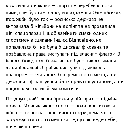
«взаємини держав» — спорт не перебуває поза
ними, і не був там з часу відродження Олімпійських
ігор. Якби було так — російська держава не
витрачала б мільйони на допінг та не провадила
цілі спецоперації, щоб замінити сцяки одних
спортсменів сцяками інших. Відповідно, не
попалилася б і не була б дискваліфікована та
позбавлена права виступати під власним флагом. З
іншого боку, тоді б взагалі не було такого явища,
як національні збірні чи виступи під чиїмось
прапором — змагалися б окремі спортсмени, а не
держави. І фінансували би їх приватні установи, а не
національні олімпійські комітети.
По-друге, найбільша брехня у цій фразі — підміна
понять. Мовляв, якщо спорт — поза політикою, а
війна — це щось з політичної сфери, нема чого
засуджувати спортсмена за те, що він веде себе,
наче війні і немає.