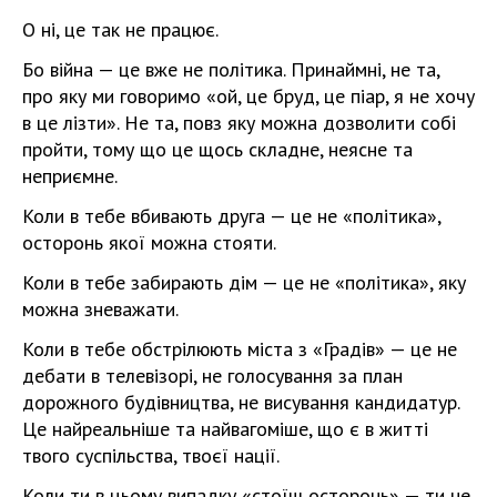
О ні, це так не працює.
Бо війна — це вже не політика. Принаймні, не та,
про яку ми говоримо «ой, це бруд, це піар, я не хочу
в це лізти». Не та, повз яку можна дозволити собі
пройти, тому що це щось складне, неясне та
неприємне.
Коли в тебе вбивають друга — це не «політика»,
осторонь якої можна стояти.
Коли в тебе забирають дім — це не «політика», яку
можна зневажати.
Коли в тебе обстрілюють міста з «Градів» — це не
дебати в телевізорі, не голосування за план
дорожного будівництва, не висування кандидатур.
Це найреальніше та найвагоміше, що є в житті
твого суспільства, твоєї нації.
Коли ти в цьому випадку «стоїш осторонь» — ти не