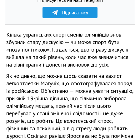
Підписатися
Кілька українських спортсменів-олімпійців знов
збурили стару дискусію — чи може спорт бути
«поза політикою». І, здається, цього разу дискусія
вийшла на такий рівень, коли час вже визначитися
на рівні країни і донести висновок до усіх.
Як не дивно, ще можна щось сказати на захист
легкоатлетки Магучіх, що сфотографувалася поряд
із російською. Об'єктивно — можна уявити ситуацію,
при якій 19-річна дівчина, що тільки-но виборола
олімпійську медаль, певний час після цього
перебуває у стані зміненої свідомості і не дуже
розуміє, що робить. Це велетенський стрес,
фізичний та психічний, а від стресу люди роблять
дурості. Оскільки раніше Ярослава не була помічена