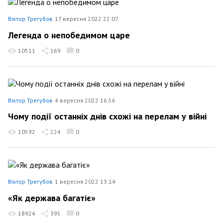
Віктор Трегубов
17 вересня 2022 22:07
Легенда о непобедимом царе
10511
169
0
Віктор Трегубов
4 вересня 2022 16:56
Чому події останніх днів схожі на перелам у війні
10592
224
0
Віктор Трегубов
1 вересня 2022 13:14
«Як держава багатіє»
18924
395
0