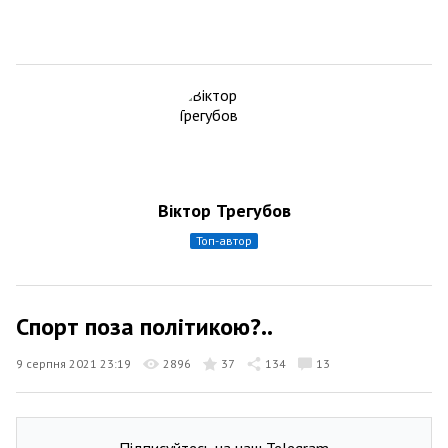
Віктор Трегубов
топ-автор
Спорт поза політикою?..
9 серпня 2021 23:19
2896
37
134
13
Підписуйтесь на наш Telegram