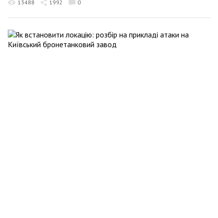
13488
1992
0
Віктор Трегубов
17 квітня 2022 15:32
Як встановити локацію: розбір на прикладі атаки
на Київський бронетанковий завод
24418
643
0
Віктор Трегубов
16 квітня 2022 23:48
Папа, за що? Чому Ватикан так прихильний до
Росії
22971
191
0