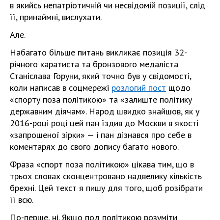
в якийсь непатріотичній чи несвідомій позиції, слід
її, принаймні, вислухати.
Але.
Набагато більше питань викликає позиція 32-
річного каратиста та бронзового медаліста
Станіслава Горуни, який точно був у свідомості,
коли написав в соцмережі
розлогий пост
щодо
«спорту поза політикою» та «залиште політику
державним діячам». Народ швидко знайшов, як у
2016-році році цей пан їздив до Москви в якості
«запрошеної зірки» — і пан дізнався про себе в
коментарях до свого допису багато нового.
Фраза «спорт поза політикою» цікава тим, що в
трьох словах сконцентровано надвелику кількість
брехні. Цей текст я пишу для того, щоб розібрати
її всю.
По-перше, ні. Якщо под політикою розуміти