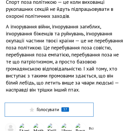
Спорт поза політикою — це коли вихованці
рукопашних секцій не йдуть підпрацьовувати в
охороні політичних заходів.
А ігнорування війни, ігнорування загиблих,
ігнорування біженців та руйнувань, ігнорування
окупації частини твоєї країни — це не перебування
поза політикою. Це перебування поза совістю,
перебування поза емпатією, перебування поза не
те що патріотизмом, а просто базовою
громадянською відповідальністю. І хай тому, хто
виступає з такими промовами здається, що він
білий лебідь, що летить вище за чвари людські —
насправді він трішки інший птах.
Голосувати
37
Всі