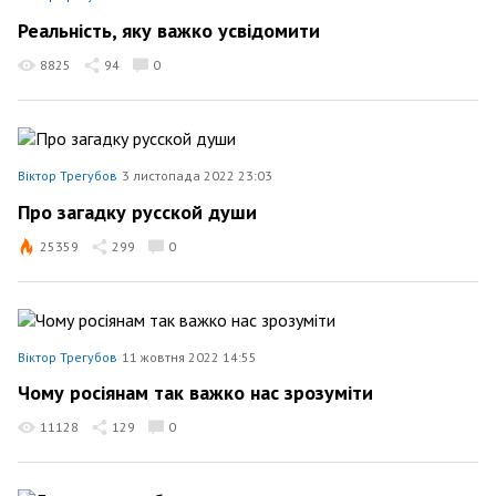
Реальність, яку важко усвідомити
8825
94
0
Віктор Трегубов
3 листопада 2022 23:03
Про загадку русской души
25359
299
0
Віктор Трегубов
11 жовтня 2022 14:55
Чому росіянам так важко нас зрозуміти
11128
129
0