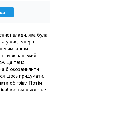
ися
енної влади, яка була
а у нас, імперці
мкненим колам
ян і мокшанський
ву. Ця тема
оча б окозамилити
ься щось придумати.
кти обігріву. Потім
інвбивства нічого не