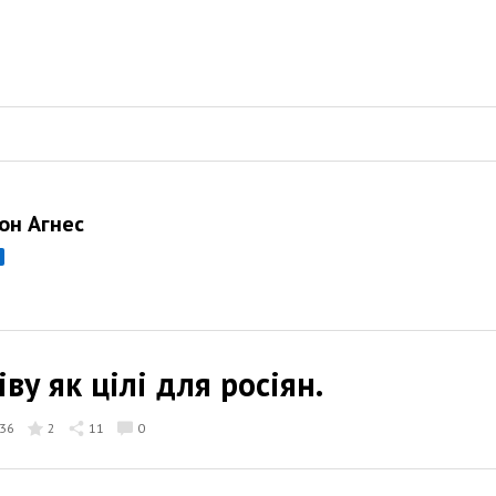
он Агнес
ву як цілі для росіян.
36
2
11
0