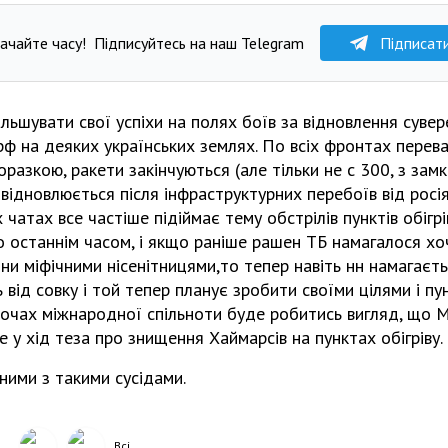
ачайте часу!
Підписуйтесь на наш Telegram
Підписат
льшувати свої успіхи на полях боїв за відновлення сувер
ф на деяких українських землях. По всіх фронтах переваг
оразкою, ракети закінчуються (але тільки не с 300, з за
 відновлюється після інфраструктурних перебоїв від росі
 чатах все частіше підіймає тему обстрілів пунктів обігрі
о останнім часом, і якщо раніше рашен ТБ намагалося х
и міфічними нісенітницями,то тепер навіть нн намагаєт
 від совку і той тепер планує зробити своїми цілями і пун
 очах міжнародної спільноти буде робитись вигляд, що М
е у хід теза про знищення Хаймарсів на пунктах обігріву.
ними з такими сусідами.
Всі