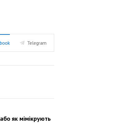
book
Telegram
 або як мімікрують