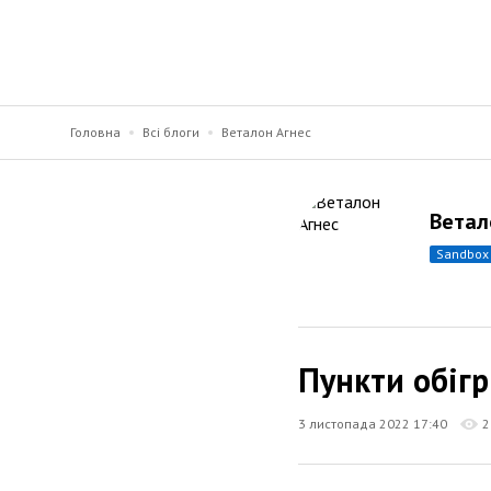
Головна
Всі блоги
Веталон Агнес
Ветал
sandbox
Пункти обігрі
3 листопада 2022 17:40
2