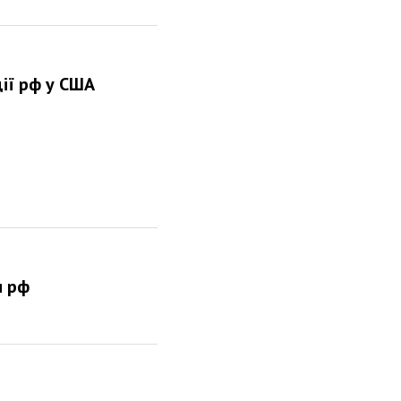
ії рф у США
я рф