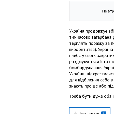
Не втр
Україна продовжує збі
тимчасово загарбана р
терплять поразку за п
виробнтцтва). Україна
плебс у своїх закритих
роздмухується істотн
бомбардуванння Україн
Українці відхрестились
для відбілення себе в
знають про це або під
Треба бути дуже обач
Голосувати
2