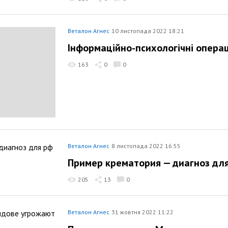
Веталон Агнес
10 листопада 2022 18:21
Інформаційно-психологічні операц
163
0
0
Веталон Агнес
8 листопада 2022 16:55
Пример крематория — диагноз дл
205
13
0
Веталон Агнес
31 жовтня 2022 11:22