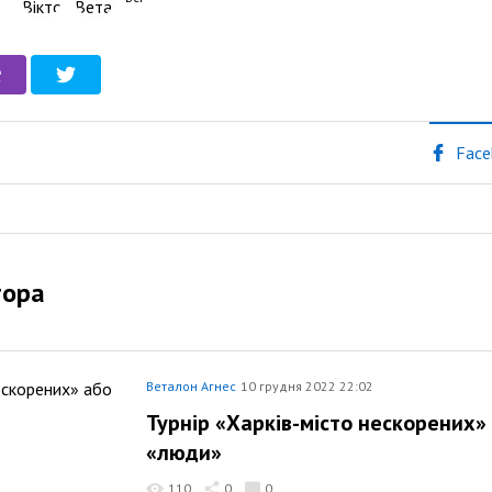
Face
тора
Веталон Агнес
10 грудня 2022 22:02
Турнір «Харків-місто нескорених»
«люди»
110
0
0