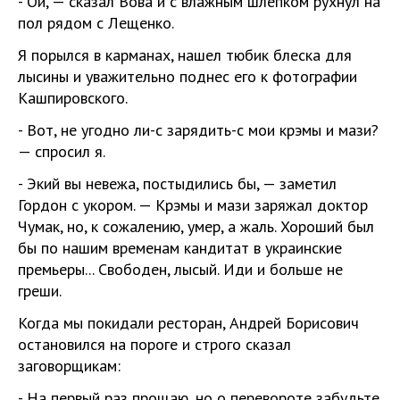
- Ой, — сказал Вова и с влажным шлепком рухнул на
пол рядом с Лещенко.
Я порылся в карманах, нашел тюбик блеска для
лысины и уважительно поднес его к фотографии
Кашпировского.
- Вот, не угодно ли-с зарядить-с мои крэмы и мази?
— спросил я.
- Экий вы невежа, постыдились бы, — заметил
Гордон с укором. — Крэмы и мази заряжал доктор
Чумак, но, к сожалению, умер, а жаль. Хороший был
бы по нашим временам кандитат в украинские
премьеры... Свободен, лысый. Иди и больше не
греши.
Когда мы покидали ресторан, Андрей Борисович
остановился на пороге и строго сказал
заговорщикам:
- На первый раз прощаю, но о перевороте забудьте.