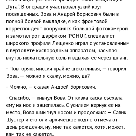
„Гута“. В операции участвовал узкий круг
посвященных. Вова и Андрей Борисович были в
полной боевой выкладке, я как фронтовой
корреспондент вооружился большой фотокамерой
и замотал рот шарфиком 'POHUI', специалист
широкого профиля Лещенко играл с установленным
в вертолете кислородным аппаратом, насыпая
внутрь нюхательную соль и вдыхая ее через шланг.
- Повторяю, миссия крайне щекотливая, — говорил
Вова, — можно я скажу, можно, да?
- Можно, — сказал Андрей Борисович.
- Спасибо, — кивнул Вова. От кивка каска съехала
ему на нос и зацепилась. С усилием вернув ее на
место, Вова шмыгнул носом и продолжил: — Савик
Шустер и его олигархическое кодло отмечают
день рождения, ну, мне так кажется, хотя, может,
вам так не кажется...