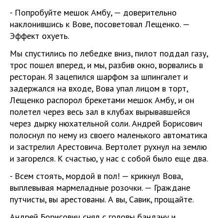
- Попробуйте мешок Амбу, — доверительно
наклонившись к Вове, посоветовал Лещенко. —
Эффект охуеть.
Мы спустились по лебедке вниз, пилот поддал газу,
трос пошел вперед, и мы, разбив окно, ворвались в
ресторан. Я зацепился шарфом за шпингалет и
задержался на входе, Вова упал лицом в торт,
Лещенко распорол брекетами мешок Амбу, и он
полетел через весь зал в клубах вырывавшейся
через дырку нюхательной соли. Андрей Борисович
полоснул по нему из своего маленького автоматика
и застрелил Арестовича. Вертолет рухнул на землю
и загорелся. К счастью, у нас с собой было еще два.
- Всем стоять, мордой в пол! — крикнул Вова,
выплевывая мармеладные розочки. — Граждане
путчисты, вы арестованы. А вы, Савик, прощайте.
Андрей Борисович снял с головы бандану и