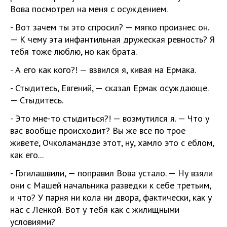
Вова посмотрел на меня с осуждением.
- Вот зачем ты это спросил? — мягко произнес он.
— К чему эта инфантильная дружеская ревность? Я
тебя тоже люблю, но как брата.
- А его как кого?! — взвился я, кивая на Ермака.
- Стыдитесь, Евгений, — сказал Ермак осуждающе.
— Стыдитесь.
- Это мне-то стыдиться?! — возмутился я. — Что у
вас вообще происходит? Вы же все по трое
живете, Очколамандзе этот, ну, хамло это с еблом,
как его...
- Гогилашвили, — поправил Вова устало. — Ну взяли
они с Машей начальника разведки к себе третьим,
и что? У парня ни кола ни двора, фактически, как у
нас с Ленкой. Вот у тебя как с жилищными
условиями?