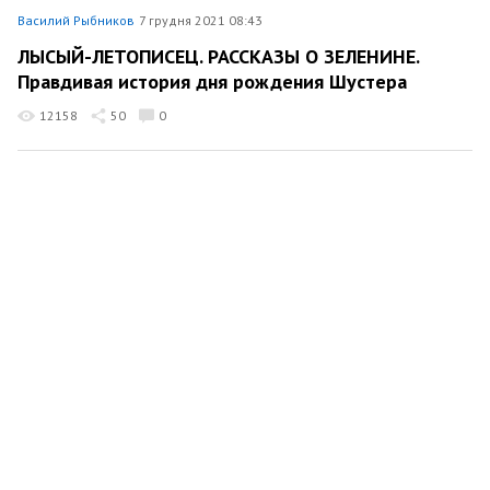
Василий Рыбников
7 грудня 2021 08:43
ЛЫСЫЙ-ЛЕТОПИСЕЦ. РАССКАЗЫ О ЗЕЛЕНИНЕ.
Правдивая история дня рождения Шустера
12158
50
0
Василий Рыбников
1 грудня 2021 08:17
ЛЫСЫЙ-ЛЕТОПИСЕЦ. РАССКАЗЫ О ЗЕЛЕНИНЕ.
Голодная туса
13568
119
0
RSS
Політика конфіденційності
Контакти
© 2015–2026, site.ua — клуб українських топ-блогерів i екслюзивнi