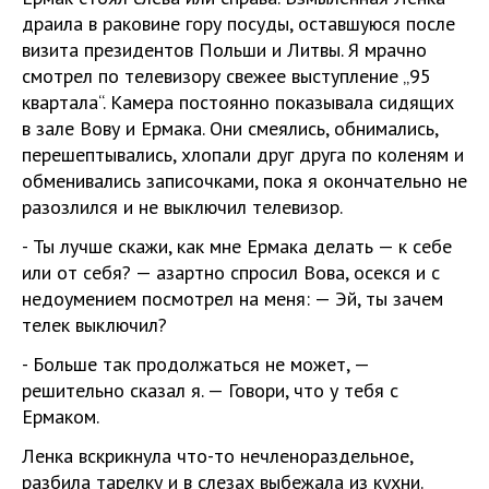
драила в раковине гору посуды, оставшуюся после
визита президентов Польши и Литвы. Я мрачно
смотрел по телевизору свежее выступление „95
квартала“. Камера постоянно показывала сидящих
в зале Вову и Ермака. Они смеялись, обнимались,
перешептывались, хлопали друг друга по коленям и
обменивались записочками, пока я окончательно не
разозлился и не выключил телевизор.
- Ты лучше скажи, как мне Ермака делать — к себе
или от себя? — азартно спросил Вова, осекся и с
недоумением посмотрел на меня: — Эй, ты зачем
телек выключил?
- Больше так продолжаться не может, —
решительно сказал я. — Говори, что у тебя с
Ермаком.
Ленка вскрикнула что-то нечленораздельное,
разбила тарелку и в слезах выбежала из кухни.