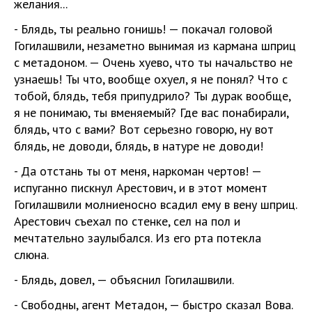
желания...
- Блядь, ты реально гонишь! — покачал головой
Гогилашвили, незаметно вынимая из кармана шприц
с метадоном. — Очень хуево, что ты начальство не
узнаешь! Ты что, вообще охуел, я не понял? Что с
тобой, блядь, тебя припудрило? Ты дурак вообще,
я не понимаю, ты вменяемый? Где вас понабирали,
блядь, что с вами? Вот серьезно говорю, ну вот
блядь, не доводи, блядь, в натуре не доводи!
- Да отстань ты от меня, наркоман чертов! —
испуганно пискнул Арестович, и в этот момент
Гогилашвили молниеносно всадил ему в вену шприц.
Арестович съехал по стенке, сел на пол и
мечтательно заулыбался. Из его рта потекла
слюна.
- Блядь, довел, — объяснил Гогилашвили.
- Свободны, агент Метадон, — быстро сказал Вова.