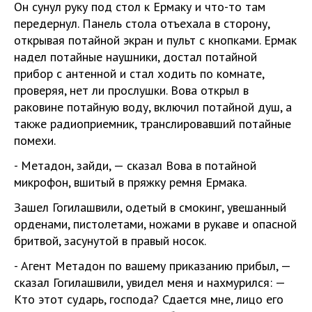
Он сунул руку под стол к Ермаку и что-то там
передернул. Панель стола отъехала в сторону,
открывая потайной экран и пульт с кнопками. Ермак
надел потайные наушники, достал потайной
прибор с антенной и стал ходить по комнате,
проверяя, нет ли прослушки. Вова открыл в
раковине потайную воду, включил потайной душ, а
также радиоприемник, транслировавший потайные
помехи.
- Метадон, зайди, — сказал Вова в потайной
микрофон, вшитый в пряжку ремня Ермака.
Зашел Гогилашвили, одетый в смокинг, увешанный
орденами, пистолетами, ножами в рукаве и опасной
бритвой, засунутой в правый носок.
- Агент Метадон по вашему приказанию прибыл, —
сказал Гогилашвили, увидел меня и нахмурился: —
Кто этот сударь, господа? Сдается мне, лицо его