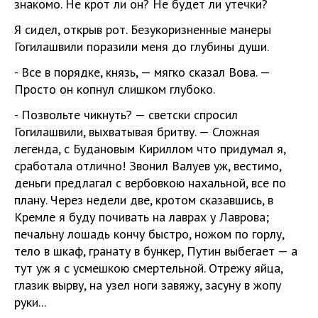
знакомо. Не крот ли он? Не будет ли утечки?
Я сидел, открыв рот. Безукоризненные манеры
Гогилашвили поразили меня до глубины души.
- Все в порядке, князь, — мягко сказал Вова. —
Просто он копнул слишком глубоко.
- Позвольте чикнуть? — светски спросил
Гогилашвили, выхватывая бритву. — Сложная
легенда, с Будановым Кириллом что придумал я,
сработала отлично! Звонил Валуев уж, вестимо,
деньги предлагал с вербовкою нахальной, все по
плану. Через недели две, кротом сказавшись, в
Кремле я буду почивать на лаврах у Лаврова;
печальну лошадь кончу быстро, ножом по горлу,
тело в шкаф, гранату в бункер, Путин выбегает — а
тут уж я с усмешкою смертельной. Отрежу яйца,
глазик вырву, на узел ноги завяжу, засуну в жопу
руки...