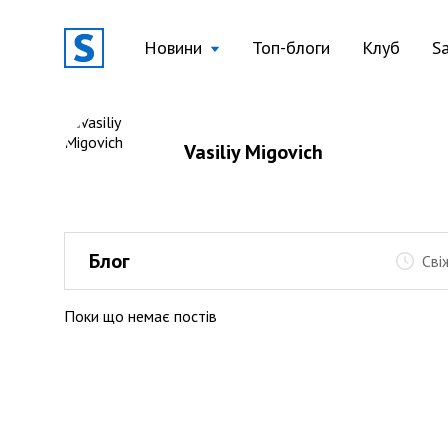
Новини
Топ-блоги
Клуб
S
Vasiliy Migovich
Блог
Сві
Поки що немає постів