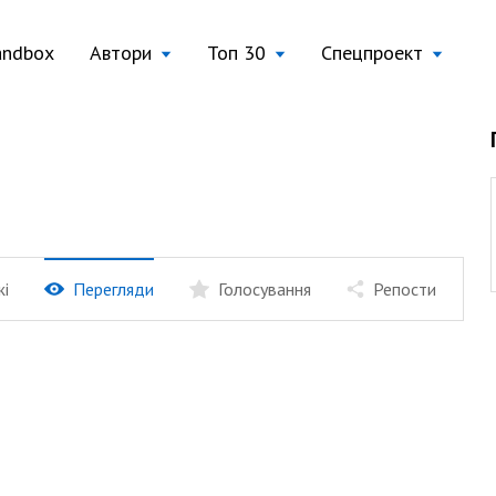
andbox
Автори
Топ 30
Спецпроект
жі
Перегляди
Голосування
Репости