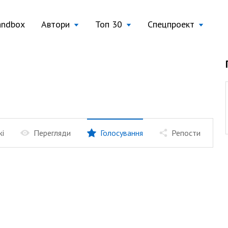
andbox
Автори
Топ 30
Спецпроект
жі
Перегляди
Голосування
Репости