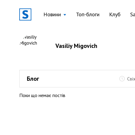
Новини
Топ-блоги
Клуб
S
Vasiliy Migovich
Блог
Сві
Поки що немає постів