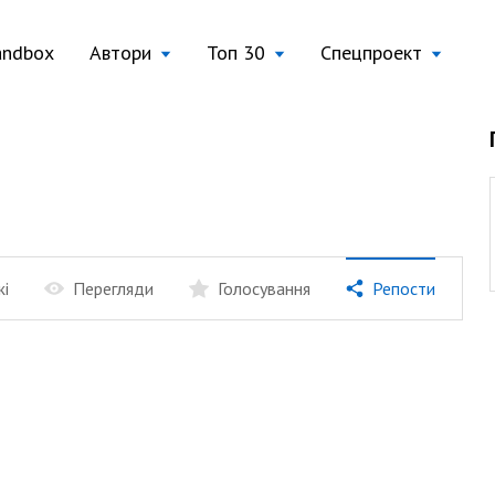
andbox
Автори
Топ 30
Спецпроект
жі
Перегляди
Голосування
Репости