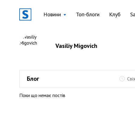
Новини
Топ-блоги
Клуб
S
Vasiliy Migovich
Блог
Сві
Поки що немає постів