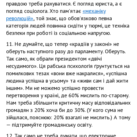
правдою треба рахуватися. Є погляд юриста, а є
погляд соціолога. Хто пам'ятає
«механіку
революцій»
, той знає, що обов'язково певна
категорія людей повинна сидіти у тюрмі, це техніка
безпеки при роботі із соціальною напругою.
11. Не думайте, що тепер «крадіїв у законі» не
оберуть наступного разу до парламенту. Оберуть.
Так само, як обрали президентом «двічі
несудимого». Ця рабська психологія ґрунтується на
помилкових тезах «вони вже накралися», «успішна
людина успішна в усьому» та «живи сам і дай жити
іншим». Ми не можемо успішно провести
перетворення у країні, де 60% мислить по-старому.
Нам треба збільшити критичну масу відповідальних
громадян з 20% хоча би до 30%. (У кого сума не
зійшлася, пояснюю: 20% взагалі не мислить.) А тому
— підтримуйте громадянську освіту.
12. Так само не треба думати, що електронне