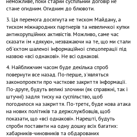
неможливе, поки старий суспільний договір не
стане огидним. Огидним до блювоти.
3. Ця перемога досягнута не тиском Майдану, а
тиском міжнародних партнерів та невеличкої купки
антикорупційних активістів. Можливо, саме час
сказати їм «дякую», незважаючи на те, що ми стали
об'єктом шаленої інформаційної спецоперації під
назвою «всі однакові». Не всі однакові.
4. Найближчим часом буде декілька спроб
повернути все назад. По-перше, з'являться
законопроекти про часткове закриття інформації.
По-друге, будуть великі злочини (як справжні, так і
штучні) задля тиску на суспільство, щоб
погодилося на закриття. По-третє, буде нова атака
на нових політиків та держслужбовців, щоб
показати, що «всі однакові». Нарешті, будуть
спроби поставити на одну дошку всіх багатих:
хабарників-чиновників та обдарованих