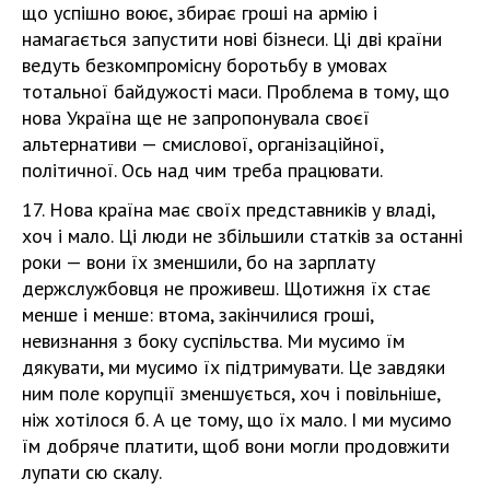
що успішно воює, збирає гроші на армію і
намагається запустити нові бізнеси. Ці дві країни
ведуть безкомпромісну боротьбу в умовах
тотальної байдужості маси. Проблема в тому, що
нова Україна ще не запропонувала своєї
альтернативи — смислової, організаційної,
політичної. Ось над чим треба працювати.
17. Нова країна має своїх представників у владі,
хоч і мало. Ці люди не збільшили статків за останні
роки — вони їх зменшили, бо на зарплату
держслужбовця не проживеш. Щотижня їх стає
менше і менше: втома, закінчилися гроші,
невизнання з боку суспільства. Ми мусимо їм
дякувати, ми мусимо їх підтримувати. Це завдяки
ним поле корупції зменшується, хоч і повільніше,
ніж хотілося б. А це тому, що їх мало. І ми мусимо
їм добряче платити, щоб вони могли продовжити
лупати сю скалу.