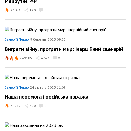
Майбутнє РФ
24026
120
0
Валерій Пекар
9 березня 2023 09:23
Виграти війну, програти мир: інерційний сценарій
249185
6743
0
Валерій Пекар
24 лютого 2023 11:09
Наша перемога і російська поразка
38582
490
0