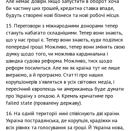
Але немає довіри. Якщо запустити в оборот хоча
би частину цих грошей, кредитна ставка впаде,
будуть створені нові бізнеси та нові робочі місця.
15. Переговори з міжнародними донорами тепер
стануть набагато складнішими. Тепер вони знають,
що у нас гроші є. Тепер вони знають, куди поділися
попередні гроші. Можливо, тепер вони змінять свою
думку щодо того, чи можлива кардинальна і
швидка судова реформа. Можливо, тиск щодо
реформ посилиться. Але ми як країна тут не лише
виграємо, а й програємо. Статті про наших
корупціонерів з'являться в усіх світових медіа, і
пересічний європеєць чи американець буде думати
про Україну з огидою. А Кремль кричатиме про
failed state (провалену державу).
16. На одній території нині співіснують дві країни.
Україна пострадянська, де корупція, крадіжки на
всіх рівнях та голосування за гроші. Й Україна нова,