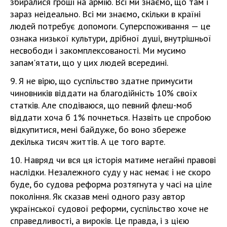
збиралися гроші на армію. Всі ми знаємо, що там і
зараз неідеально. Всі ми знаємо, скільки в країні
людей потребує допомоги. Суперспоживання — це
ознака низької культури, дрібної душі, внутрішньої
несвободи і закомплексованості. Ми мусимо
запам'ятати, що у цих людей всередині.
9. Я не вірю, що суспільство здатне примусити
чиновників віддати на благодійність 10% своїх
статків. Але сподіваюся, що певний флеш-моб
віддати хоча б 1% почнеться. Назвіть це спробою
відкупитися, мені байдуже, бо воно збереже
декілька тисяч життів. А це того варте.
10. Навряд чи вся ця історія матиме негайні правові
наслідки. Незалежного суду у нас немає і не скоро
буде, бо судова реформа розтягнута у часі на ціле
покоління. Як сказав мені одного разу автор
української судової реформи, суспільство хоче не
справедливості, а вироків. Це правда, і з цією