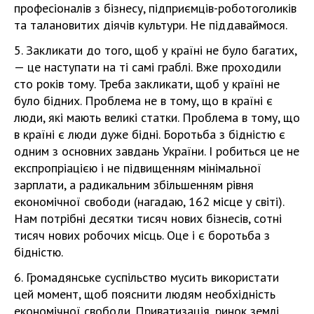
професіоналів з бізнесу, підприємців-роботоголиків
та талановитих діячів культури. Не піддаваймося.
5. Закликати до того, щоб у країні не було багатих,
— це наступати на ті самі граблі. Вже проходили
сто років тому. Треба закликати, щоб у країні не
було бідних. Проблема не в тому, що в країні є
люди, які мають великі статки. Проблема в тому, що
в країні є люди дуже бідні. Боротьба з бідністю є
одним з основних завдань України. І робиться це не
експропріацією і не підвищенням мінімальної
зарплати, а радикальним збільшенням рівня
економічної свободи (нагадаю, 162 місце у світі).
Нам потрібні десятки тисяч нових бізнесів, сотні
тисяч нових робочих місць. Оце і є боротьба з
бідністю.
6. Громадянське суспільство мусить використати
цей момент, щоб пояснити людям необхідність
економічної свободи. Приватизація, ринок землі,