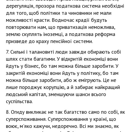
дерегуляція, прозора податкова система необхідні
для того, щоб політики та чиновники не мали
можливості красти. Водночас крадії будуть
повторювати нам, що приватизація неможлива,
землю скуплять іноземці, а податкова реформа
призведе до краху пенсійної системи.
7. Сильні і талановиті люди завжди обирають собі
шлях стати багатими. У відкритій економіці вони
йдуть у бізнес, бо там можна більше заробити. У
закритій економіці вони йдуть у політику, бо там
можна більше заробити, або ж емігрують. Це не
лише породжує корупцію, а й забирає найкращий
людський капітал, зменшуючи шанси всього
суспільства.
8. Огиду викликає не так багатство само по собі, як
суперспоживання. Суперспоживання у країні, що
воює, м'яко кажучи, недоречно. Всі ми знаємо, як