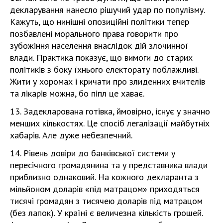
декларування нанесло рішучий удар по популізму.
Кажуть, що нинішні опозиційні політики тепер
позбавлені морального права говорити про
зубожіння населення внаслідок дій злочинної
влади. Практика показує, що вимоги до старих
політиків з боку їхнього електорату поблажливі.
Жити у хоромах і кричати про злиденних вчителів
та лікарів можна, бо піпл це хаває.
13. Задекларована готівка, ймовірно, існує у значно
менших кількостях. Це спосіб легалізації майбутніх
хабарів. Але дуже небезпечний.
14. Рівень довіри до банківської системи у
пересічного громадянина та у представника влади
приблизно однаковий. На кожного декларанта з
мільйоном доларів «під матрацом» приходяться
тисячі громадян з тисячею доларів під матрацом
(без лапок). У країні є величезна кількість грошей.