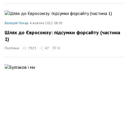
Валерій Пекар
4 жовтня 2022 08:05
Шлях до Євросоюзу: підсумки форсайту (частина
1)
Політика
7923
47
0
Валерій Пекар
5 вересня 2022 10:01
Булгаков і ми
31162
529
0
Валерій Пекар
16 серпня 2022 08:14