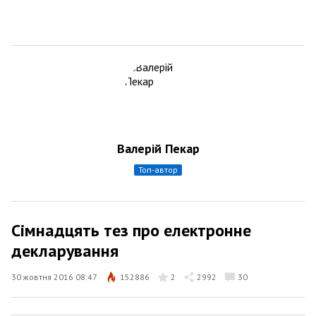
Валерій Пекар
топ-автор
Сімнадцять тез про електронне
декларування
30 жовтня 2016 08:47
152886
2
2992
30