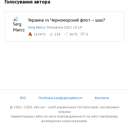
Голосування автора
Украина vs Черноморский флот – шах?
Serg Marco
30 жовтня 2022 13:19
163471
234
3670
0
RSS
Політика конфіденційності
Контакти
© 2015–2026, site.ua — клуб українських топ-блогерів i екслюзивнi
новини
Адміністрація сайту не несе відповідальності за зміст матеріалів,
розміщених користувачами.