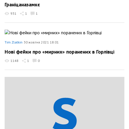
Граніцаназамкє
931
1
1
Tim Zlatkin
30 жовтня 2021 18:01
Нові фейки про «мирних» поранених в Горлівці
1148
1
0