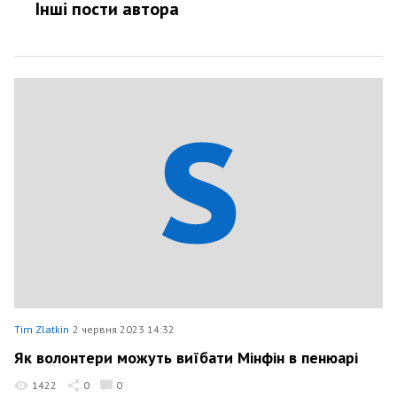
Інші пости автора
Tim Zlatkin
2 червня 2023 14:32
Як волонтери можуть виїбати Мінфін в пенюарі
1422
0
0