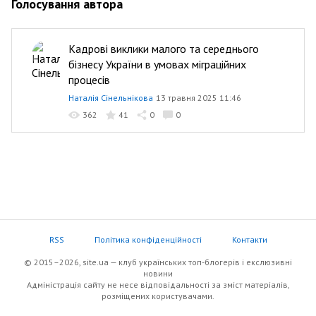
Голосування автора
Кадрові виклики малого та середнього
бізнесу України в умовах міграційних
процесів
Наталія Сінельнікова
13 травня 2025 11:46
362
41
0
0
RSS
Політика конфіденційності
Контакти
© 2015–2026, site.ua — клуб українських топ-блогерів i екслюзивнi
новини
Адміністрація сайту не несе відповідальності за зміст матеріалів,
розміщених користувачами.