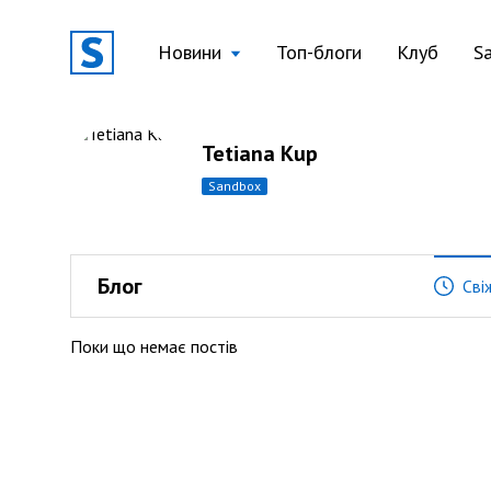
Новини
Топ-блоги
Клуб
S
Tetiana Kup
sandbox
Блог
Сві
Поки що немає постів