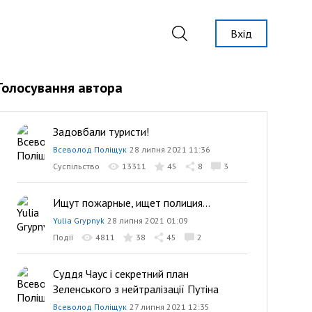
Вхід
Голосування автора
Задовбали туристи!
Всеволод Поліщук
28 липня 2021 11:36
Суспільство
13311
45
8
3
Ищут пожарные, ищет полиция...
Yulia Grypnyk
28 липня 2021 01:09
Події
4811
38
45
2
Суддя Чаус і секретний план
Зеленського з нейтралізації Путіна
Всеволод Поліщук
27 липня 2021 12:35