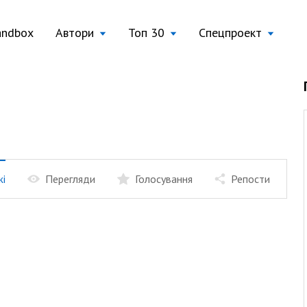
andbox
Автори
Топ 30
Спецпроект
жі
Перегляди
Голосування
Репости