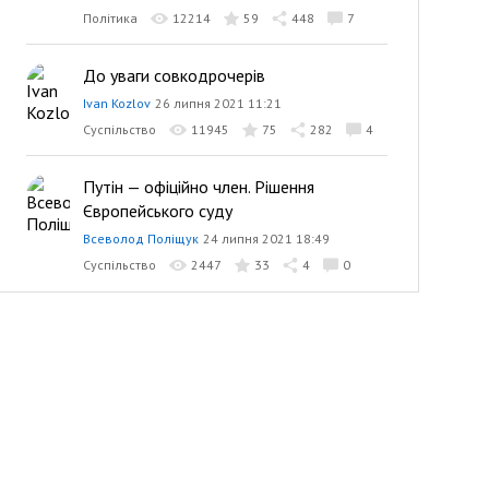
Політика
12214
59
448
7
До уваги совкодрочерів
Ivan Kozlov
26 липня 2021 11:21
Суспільство
11945
75
282
4
Путін — офіційно член. Рішення
Європейського суду
Всеволод Поліщук
24 липня 2021 18:49
Суспільство
2447
33
4
0