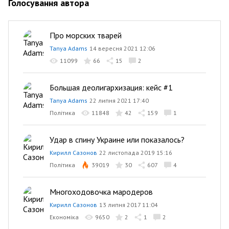
Голосування автора
Про морских тварей
Tanya Adams
14 вересня 2021 12:06
11099
66
15
2
Большая деолигархизация: кейс #1
Tanya Adams
22 липня 2021 17:40
Політика
11848
42
159
1
Удар в спину Украине или показалось?
Кирилл Сазонов
22 листопада 2019 15:16
Політика
39019
30
607
4
Многоходовочка мародеров
Кирилл Сазонов
13 липня 2017 11:04
Економіка
9650
2
1
2