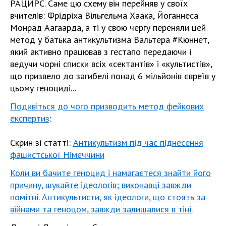
РАЦИРС. Саме цю схему він перейняв у своїх
вчителів: Фрідріха Вільгельма Хаака, Йоганнеса
Монрад Аагаарда, а ті у свою чергу переняли цей
метод у батька антикультизма Вальтера #Кюннет,
який активно працював з гестапо передаючи і
ведучи чорні списки всіх «сектантів» і «культистів»,
що призвело до загибелі понад 6 мільйонів євреїв у
цьому геноциді...
Подивіться до чого призводить метод фейкових
експертиз
:
Скрин зі статті:
Антикультизм під час піднесення
фашистської Німеччини
Коли ви бачите геноцид і намагаєтеся знайти його
причину, шукайте ідеологів; виконавці завжди
помітні. Антикультисти, як ідеологи, що стоять за
війнами та геноцом, завжди залишалися в тіні.