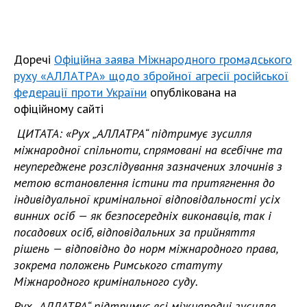
Доречі
Офіційна заява Міжнародного громадського
руху «АЛЛАТРА» щодо збройної агресії російської
федерації проти України
опублікована на
офіційному сайті
ЦИТАТА: «Рух „АЛЛАТРА“ підтримує зусилля
міжнародної спільноти, спрямовані на всебічне та
неупереджене розслідування зазначених злочинів з
метою встановлення істини та притягнення до
індивідуальної кримінальної відповідальності усіх
винних осіб — як безпосередніх виконавців, так і
посадових осіб, відповідальних за прийняття
рішень — відповідно до норм міжнародного права,
зокрема положень Римського статуту
Міжнародного кримінального суду.
Рух „АЛЛАТРА“ підтримує всі міжнародні зусилля,