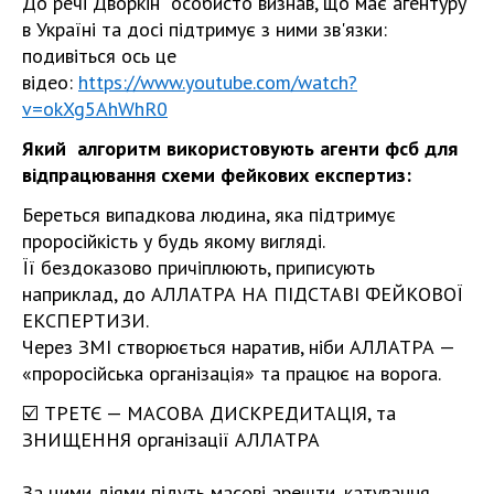
До речі Дворкін особисто визнав, що має агентуру
в Україні та досі підтримує з ними зв'язки:
подивіться ось це
відео:
https://www.youtube.com/watch?
v=okXg5AhWhR0
Який алгоритм використовують агенти фсб для
відпрацювання схеми фейкових експертиз:
Береться випадкова людина, яка підтримує
проросійкість у будь якому вигляді.
Її бездоказово причіплюють, приписують
наприклад, до АЛЛАТРА НА ПІДСТАВІ ФЕЙКОВОЇ
ЕКСПЕРТИЗИ.
Через ЗМІ створюється наратив, ніби АЛЛАТРА —
«проросійська організація» та працює на ворога.
☑️
ТРЕТЄ — МАСОВА ДИСКРЕДИТАЦІЯ, та
ЗНИЩЕННЯ організації АЛЛАТРА
За цими діями підуть масові арешти, катування,