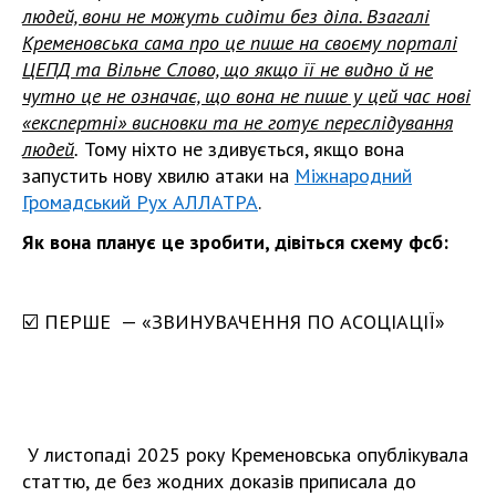
людей, вони не можуть сидіти без діла. Взагалі
Кременовська сама про це пише на своєму порталі
ЦЕПД та Вільне Слово, що якщо її не видно й не
чутно це не означає, що вона не пише у цей час нові
«експертні» висновки та не готує переслідування
людей
.
Тому ніхто не здивується, якщо вона
запустить нову хвилю атаки на
Міжнародний
Громадський Рух АЛЛАТРА
.
Як вона планує це зробити, дівіться схему фсб:
☑️
ПЕРШЕ — «ЗВИНУВАЧЕННЯ ПО АСОЦІАЦІЇ»
У листопаді 2025 року Кременовська опублікувала
статтю, де без жодних доказів приписала до