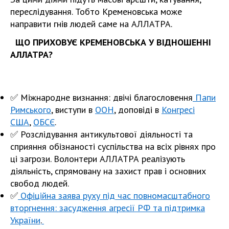
переслідування. Тобто Кременовська може
направити гнів людей саме на АЛЛАТРА.
ЩО ПРИХОВУЄ КРЕМЕНОВСЬКА У ВІДНОШЕННІ
АЛЛАТРА?
✅
Міжнародне визнання: двічі благословення
Папи
Римського
, виступи в
ООН
, доповіді в
Конгресі
США
,
ОБСЄ
.
✅
Розслідування антикультової діяльності та
сприяння обізнаності суспільства на всіх рівнях про
ці загрози. Волонтери АЛЛАТРА реалізують
діяльність, спрямовану на захист прав і основних
свобод людей.
✅
Офіційна заява руху під час повномасштабного
вторгнення: засудження агресії РФ та підтримка
України
.