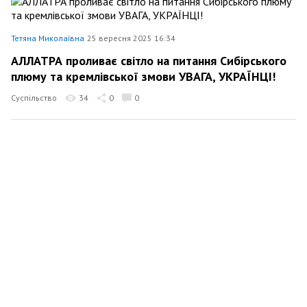
Тетяна Миколаївна
25 вересня 2025 16:34
АЛЛАТРА проливає світло на питання Сибірського
плюму та кремлівської змови УВАГА, УКРАЇНЦІ!
Суспільство
34
0
0
Тетяна Миколаївна
20 вересня 2025 15:20
Пастор Марк Бернс анонсує захід: Міжнародна
міжрелігійна конференція, на платформі
«АЛЛАТРА».
14
0
0