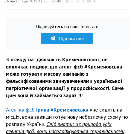
26 листопада 2025 22:55
48
0
0
0
Підписуйтесь на наш Telegram
Підписатися
З огляду на діяльність Кременовської, не
викликає подиву, що агент фсб #Кременовська
може готувати масову кампанію з
фальсифікованими звинуваченнями української
патріотичної організації у проросійськості. Саме
цим вона й займається зараз !!!
Агентка фсб
Ірина #Кременовська
«не сидить на
місці», вона завжди готує нову небезпечну схему по
розпаду України.
Слід знати: це природа усіх
агентів фсб: вони насолоджуються стражданнями