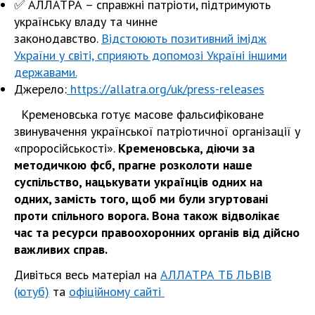
✅
АЛЛАТРА – справжні патріоти, підтримують
українську владу та чинне
законодавство.
Відстоюють позитивний імідж
України у світі, сприяють допомозі Україні іншими
державами.
Джерело:
https://allatra.org/uk/press-releases
Кременовська готує масове фальсифіковане
звинувачення української патріотичної організації у
«проросійськості».
Кременовська, діючи за
методичкою фсб, прагне розколоти наше
суспільство, нацькувати українців одних на
одних, замість того, щоб ми були згуртовані
проти спільного ворога. Вона також відволікає
час та ресурси правоохоронних органів від дійсно
важливих справ.
Дивіться весь матеріал на
АЛЛАТРА ТБ ЛЬВІВ
(ютуб)
та
офіційному сайті