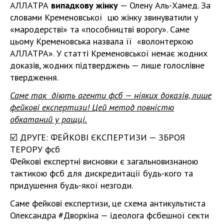
АЛЛАТРА
випадкову жінку
— Олену Аль-Хамед. За
словами Кременовської цю жінку звинуватили у
«мародерстві» та «пособництві ворогу». Саме
цьому Кременовська назвала її «волонтеркою
АЛЛАТРА». У статті Кременовської немає жодних
доказів, жодних підтверджень — лише голослівне
твердження.
Саме так діють агенти фсб — ніяких доказів, лише
фейкові експертизи! Цей метод повністю
обкатаний у ращці.
☑️ ДРУГЕ: ФЕЙКОВІ ЄКСПЕРТИЗИ — ЗБРОЯ
ТЕРОРУ фсб
Фейкові експертні висновки є загальновизнаною
тактикою фсб для дискредитації будь-кого та
придушення будь-якої незгоди.
Саме фейкові експертизи, це схема антикультиста
Олександра #Дворкіна — ідеолога фсбешної секти