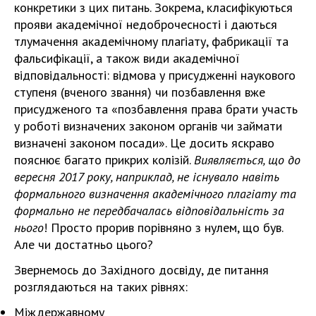
конкретики з цих питань. Зокрема, класифікуються
прояви академічної недоброчесності і даються
тлумачення академічному плагіату, фабрикації та
фальсифікації, а також види академічної
відповідальності: відмова у присудженні наукового
ступеня (вченого звання) чи позбавлення вже
присудженого та «позбавлення права брати участь
у роботі визначених законом органів чи займати
визначені законом посади». Це досить яскраво
пояснює багато прикрих колізій.
Виявляється, що до
вересня 2017 року, наприклад, не існувало навіть
формального визначення академічного плагіату та
формально не передбачалась відповідальність за
нього
! Просто прорив порівняно з нулем, що був.
Але чи достатньо цього?
Звернемось до Західного досвіду, де питання
розглядаються на таких рівнях:
Міждержавному