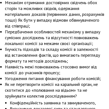
Механізм отримання достовірних свідчень обох
сторін та можливих свідків, одержання
матеріальних доказів (первинних даних, розрахунків
тощо) Як бути у випадку відмови обвинуваченого
від співпраці;
Передбачення особливостей механізму у випадку
сумісних досліджень та відсутності повноважень
локальної комісії за межами своєї організації;
Гнучкість підходів та складу комісії в залежності
від встановлення фактів, що вимагають перегляду
формату та методів досліджень;
Наявність межі повноважень стосовно вимог від
комісії до учасників процесу;
Узгодження питання фінансування роботи комісій;
Як не перетворити комісії на каральний орган, не
скотитися до «полювання на відьом» та не
зруйнувати колектив розслідуванням?
Конфіденційність заявника та звинуваченого,
Визначення доказової сили та стандартного