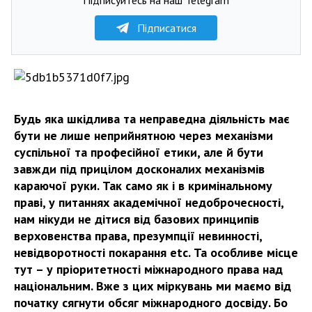
Підписатися
Будь яка шкідлива та неправедна діяльність має
бути не лише неприйнятною через механізми
суспільної та професійної етики, але й бути
завжди під прицілом досконалих механізмів
караючої руки. Так само як і в кримінальному
праві, у питаннях академічної недоброчесності,
нам нікуди не дітися від базових принципів
верховенства права, презумпції невинності,
невідворотності покарання
etc. Та особливе місце
тут – у пріоритетності міжнародного права над
національним. Вже з цих міркувань ми маємо від
початку сягнути обсяг міжнародного досвіду. Бо