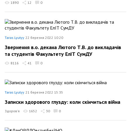
1890
12
0
Taras Lyutyy
22 березня 2022 10:20
Звернення в.о. декана Лютого Т.В. до викладачів
та студентів Факультету ЕлІТ СумДУ
8116
41
0
Taras Lyutyy
21 березня 2022 15:35
Записки здорового глузду: коли скінчиться війна
Здоров’я
1652
30
0