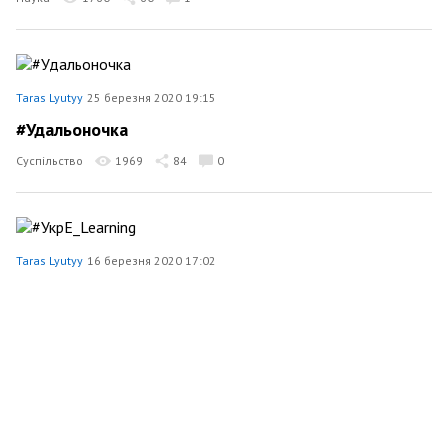
Taras Lyutyy
25 березня 2020 19:15
#Удальоночка
Суспільство
1969
84
0
Taras Lyutyy
16 березня 2020 17:02
#УкрE_Learning
Суспільство
1874
112
0
Taras Lyutyy
27 грудня 2019 18:18