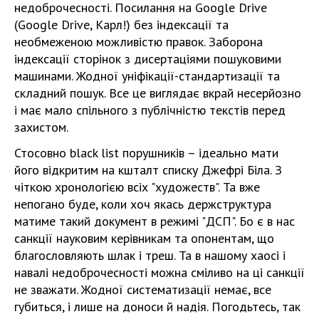
недоброчесності. Посилання на Google Drive
(Google Drive, Карл!) без індексації та
необмеженою можливістю правок. Заборона
індексації сторінок з дисертаціями пошуковими
машинами. Жодної уніфікації-стандартизації та
складний пошук. Все це виглядає вкрай несерйозно
і має мало спільного з публічністю текстів перед
захистом.
Стосовно black list порушників – ідеально мати
його відкритим на кшталт списку Джефрі Біла. З
чіткою хронологією всіх "художеств". Та вже
непогано буде, коли хоч якась держструктура
матиме такий документ в режимі "ДСП". Бо є в нас
санкції науковим керівникам та опонентам, що
благословляють шлак і треш. Та в нашому хаосі і
навалі недоброчесності можна сміливо на ці санкції
не зважати. Жодної систематизації немає, все
губиться, і лише на доноси й надія. Погодьтесь, так