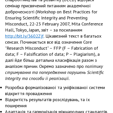
семінар присвячений питанням академічної
доброчеснсоті (Workshop on Best Practices for
Ensuring Scientific Integrity and Preventing
Misconduct, 22-23 February 2007, Mita Conference
Hall, Tokyo, Japan, звіт – за посиланням
http://bit.ly/3602Zjf
. Цікавезний текст в багатьох
сенсах. Починається все від означення Core
"Research Misconduct" – FFP (F – Fabrication of
data; F – Falsification of data; P – Plagiarism), а
далі йде більш детальна класифікація разом з
аналізом причин. Окремо зазначено про
політику
стримування та попередження порушень Scientific
Integrity та способи її реалізації.
Розробка формалізованої та уніфікованої системи
відкриття провадження
Відкритість результатів розслідувань, та їх
поширення
Адаптація та гармонізація міжнародних стандартів,