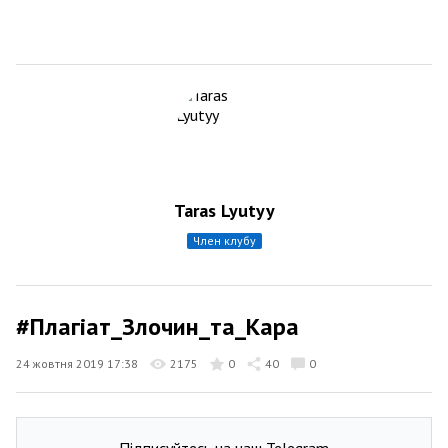
Taras Lyutyy
член клубу
#Плагіат_Злочин_та_Кара
24 жовтня 2019 17:38
2175
0
40
0
Підписуйтесь на наш Telegram