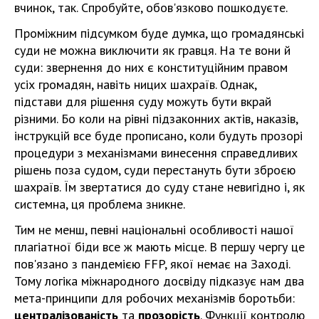
вчинок, так. Спробуйте, обов'язково пошкодуєте.
Проміжним підсумком буде думка, що громадянські
суди не можна виключити як гравця. На те вони й
суди: звернення до них є конституційним правом
усіх громадян, навіть ницих шахраїв. Однак,
підстави для рішення суду можуть бути вкрай
різними. Бо коли на рівні підзаконних актів, наказів,
інструкцій все буде прописано, коли будуть прозорі
процедури з механізмами винесення справедливих
рішень поза судом, суди перестануть бути зброєю
шахраїв. Їм звертатися до суду стане невигідно і, як
системна, ця проблема зникне.
Тим не менш, певні національні особливості нашої
плагіатної біди все ж мають місце. В першу чергу це
пов'язано з пандемією FFP, якої немає на Заході.
Тому логіка міжнародного досвіду підказує нам два
мета-принципи для робочих механізмів боротьби:
централізованість
та
прозорість
. Функції контролю