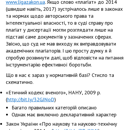
www.ligazakon.ua
. Якщо слово «плагіат» до 2014
(швидше навіть, 2017) зустрічалось лише в законах
та нормах щодо авторського права та
інтелектуальної власності, то в суді справу про
плагіат у дисертації могли розглядати лише на
підставі саме документів у зазначених сферах.
Звісно, що суд не мав виходу як виправдовувати
академічних плагіаторів. І цю просту думку я й
спробую розвинути далі, щоб відповісти на питання
інструментарію ефективної боротьби.
Що в нас є зараз у нормативній базі? Стисло та
схематично.
«Етичний кодекс вченого», НАНУ, 2009 р.
(
http://bit.ly/32GJNoD
)
Багато правильних категорій описано
Однак має виключно декларативний характер
Закон України «Про наукову та науково-технічну