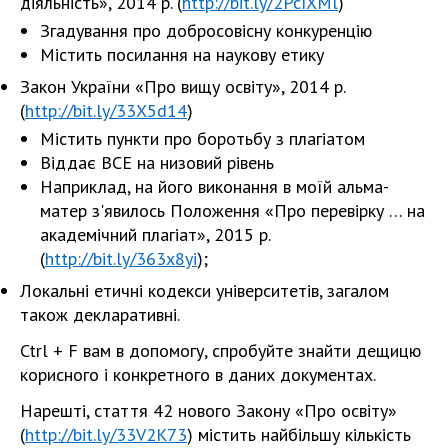
діяльність», 2014 р. (
http://bit.ly/2PcIXMl
)
Згадування про добросовісну конкуренцію
Містить посилання на наукову етику
Закон України «Про вищу освіту», 2014 р.
(
http://bit.ly/33X5d14
)
Містить пункти про боротьбу з плагіатом
Віддає ВСЕ на низовий рівень
Наприклад, на його виконання в моїй альма-
матер з'явилось Положення «Про перевірку … на
академічний плагіат», 2015 р.
(
http://bit.ly/363x8yi
);
Локальні етичні кодекси університетів, загалом
також декларативні.
Ctrl + F вам в допомогу, спробуйте знайти дещицю
корисного і конкретного в даних документах.
Нарешті, стаття 42 нового Закону «Про освіту»
(
http://bit.ly/33V2K73
) містить найбільшу кількість