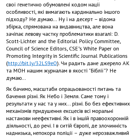
свої генетично обумовлені кодом нації
особливості, які вимагають кардинально іншого
підходу? Не думаю… Ну і на десерт – відома
збірка, спрямована на видавництва, але вона
зачіпає левову частку проблематики взагалі: D.
Scott-Lichter and the Editorial Policy Committee,
Council of Science Editors, CSE"s White Paper on
Promoting Integrity in Scientific Journal Publications
(
http://bit.ly/32LS9eO
). Чи радить дане джерело АК
та МОН нашим журналам в якості "Біблії"? Не
думаю…
Як бачимо, масштаби опрацьованості питань та
бачення різні. Як Небо і Земля. Саме тому і
результати у нас та у них… різні. Бо без ефективних
механізмів придушення ексцесів всі моральні
настанови неефективні. Як і в іншій правоохоронній
діяльності, до речі. І в ситій Європі, де злочинність
наднизька, непокора поліції – дуже нерозважливий