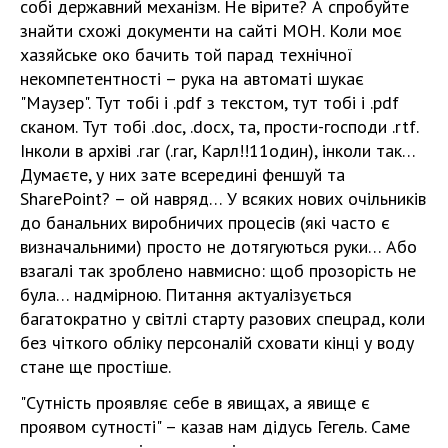
собі державний механізм. Не вірите? А спробуйте
знайти схожі документи на сайті МОН. Коли моє
хазяйське око бачить той парад технічної
некомпетентності – рука на автоматі шукає
"Маузер". Тут тобі і .pdf з текстом, тут тобі і .pdf
сканом. Тут тобі .doc, .docx, та, прости-господи .rtf.
Інколи в архіві .rar (.rar, Карл!!11один), інколи так…
Думаєте, у них зате всередині феншуй та
SharePoint? – ой навряд… У всяких нових очільників
до банальних виробничих процесів (які часто є
визначальними) просто не дотягуються руки… Або
взагалі так зроблено навмисно: щоб прозорість не
була… надмірною. Питання актуалізується
багатократно у світлі старту разових спецрад, коли
без чіткого обліку персоналій сховати кінці у воду
стане ще простіше.
"Сутність проявляє себе в явищах, а явище є
проявом сутності" – казав нам дідусь Гегель. Саме