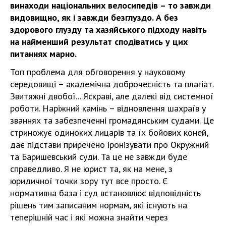
винаходи національних велосипедів – то завжди
видовищно, як і завжди безглуздо. А без
здорового глузду та хазяйського підходу навіть
на найменший результат сподіватись у цих
питаннях марно.
Топ проблема для обговорення у науковому
середовищі – академічна доброчесність та плагіат.
Звитяжні двобої... Яскраві, але далекі від системної
роботи. Наріжний камінь – відновлення шахраїв у
званнях та забезпеченні громадянським судами. Це
стриножує одиноких лицарів та їх бойових коней,
дає підстави приречено іронізувати про Окружний
та Баришевський суди. Та це не завжди буде
справедливо. Я не юрист та, як на мене, з
юридичної точки зору тут все просто. Є
нормативна база і суд встановлює відповідність
рішень тим записаним нормам, які існують на
теперішній час і які можна знайти через