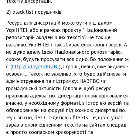
текстів дисертацій,
2) black list порушників.
Ресурс для дисертацій може бути під дахом
УкрІНТЕІ, або в рамках проекту "Національний
репозитарій академічних текстів". Не так це
важливо. УкрІНТЕІ і так збирає електронні версії. А
не дуже вдалу ідею Національного репозитарію,
схоже, будуть просувати все одно. Бо положення ж
є (
http://bit.ly/32KtZBl
), і гроші, певно, вже виділені-
освоєні... Також не важливо, хто буде здійснювати
адміністрування та підтримку: НАЗЯВО чи
громадянські активісти. Головне, щоб ресурс
працював адекватно: дисертації оприлюднювалися
вчасно, у необхідному форматі, з історією версій та
обговоренням на форумі під кожною дисертацією.
Ну і, звісно, без CD-дисків з file.xls. Те, що є у нас
зараз з оприлюдненням текстів на сайтах спецрад
є просто зоопарком криворукості та