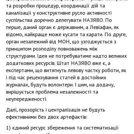
та розробки процедур, координації дій та
каналізації у конструктивне русло активності
суспільства доречно делегувати НАЗЯВО. По
перше, даний орган є державним, а Левіафан, як
відомо, найкраще може кусати та карати. По друге,
орган незалежний від МОН, що узгоджується з
принципом розподілу повноважень між
структурами. Ідея не потребуватиме надто великих
додаткових ресурсів. Штат НАЗЯВО вже є, а
експертами, що витягнуть левову частку роботи, як
і під час рецензування статей в достойних
журналах, будуть волонтери. І цим, на додачу,
вирішується проблема незалежності та
неупередженості.
Далі, прозорість і централізація не будуть
ефективними без двох артефактів:
1) єдиний ресурс збереження та систематизації