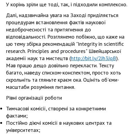
У корінь зріли ще тоді, так, і підходили комплексно.
Далі, надзвичайна увага на Заході приділяється
процедурам встановлення фактів наукової
недоброчесності та притягнення до
відповідальності. Розглянемо побіжно, що каже на
цю тему збірка рекомендацій "Integrity in scientific
research. Principles and procedures" Швейцарської
академії наук та мистецтв (
http://bit.ly/2Jh3JqB
).
Мав працю дещо довільно перекласти. Тексту
багато, наведу списком-конспектом, просто хоть
скрольніть та гляньте краєм ока. Оцініть об'єми-
масштаби розуміння питання.
Рівні організації роботи
Тимчасові комісії, створені за конкретними
фактами;
Постійно діючі комісії в наукових центрах та
університетах;