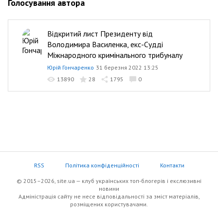
Голосування автора
Відкритий лист Президенту від
Володимира Василенка, екс-Судді
Міжнародного кримінального трибуналу
Юрій Гончаренко
31 березня 2022 13:25
13890
28
1795
0
RSS
Політика конфіденційності
Контакти
© 2015–2026, site.ua — клуб українських топ-блогерів i екслюзивнi
новини
Адміністрація сайту не несе відповідальності за зміст матеріалів,
розміщених користувачами.