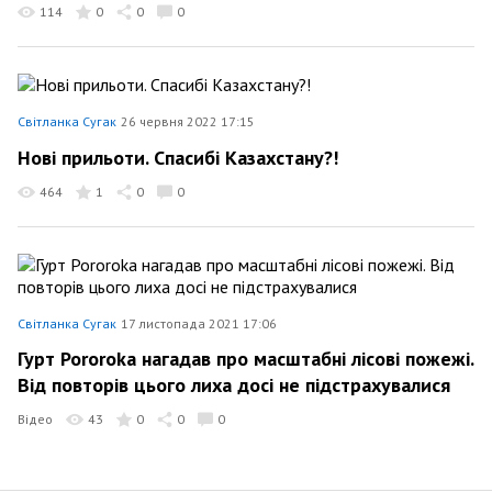
114
0
0
0
Світланка Сугак
26 червня 2022 17:15
Нові прильоти. Спасибі Казахстану?!
464
1
0
0
Світланка Сугак
17 листопада 2021 17:06
Гурт Pororoka нагадав про масштабні лісові пожежі.
Від повторів цього лиха досі не підстрахувалися
Відео
43
0
0
0