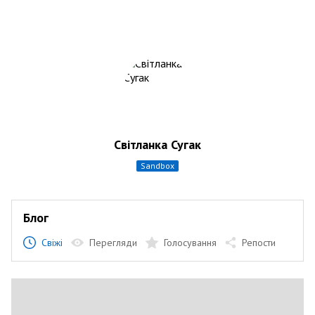
Світланка Сугак
sandbox
Блог
Свіжі
Перегляди
Голосування
Репости