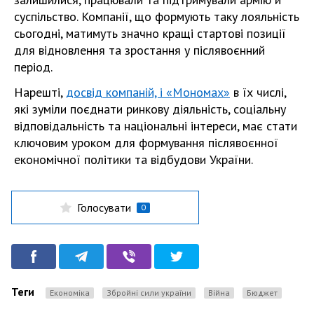
суспільство. Компанії, що формують таку лояльність
сьогодні, матимуть значно кращі стартові позиції
для відновлення та зростання у післявоєнний
період.
Нарешті,
досвід компаній, і «Мономах»
в їх числі,
які зуміли поєднати ринкову діяльність, соціальну
відповідальність та національні інтереси, має стати
ключовим уроком для формування післявоєнної
економічної політики та відбудови України.
Голосувати
0
Теги
Економіка
збройні сили україни
Війна
бюджет