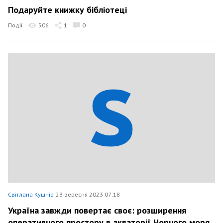
Подаруйте книжку бібліотеці
Події
506
1
0
Світлана Кушнір
23 вересня 2023 07:18
Україна завжди повертає своє: розширення
оперативного простору в акваторії Чорного моря