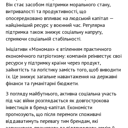
Він стає засобом підтримки морального стану,
витривалості та продуктивності, що
опосередковано впливає на людський капітал —
найцінніший ресурс у воєнний час. Регулярна
підтримка також знижує соціальну напругу,
сприяючи соціальній стабільності.
Ініціативи «Мономах» є втіленням практичного
економічного патріотизму: компанія реінвестує свої
ресурси у підтримку країни через продукт,
зайнятість та логістику замість того, щоб виводити
їх. Це знижує загальне навантаження на державні
фінанси та гуманітарні бюджети.
З погляду майбутнього, активна соціальна участь
під час війни розглядається як довгострокова
інвестиція в бренд-капітал. Економісти
прогнозують, що після перемоги споживачі
віддаватимуть перевагу тим брендам, які
залишилися, працювали та підтримували армію й