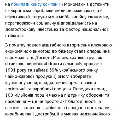
на
прикладі кейсу компанії
«Мономах» відстежити,
як українські виробники не лише виживають, а й
ефективно інтегруються в мобілізаційну економіку,
перетворюючи соціальну відповідальність на
довгострокову інвестицію та фактор національної
стійкості.
З початку повномасштабного вторгнення ключовою
економічною вимогою до бізнесу стала операційна
спроможність. Досвід «Мономаха» ілюструє, як
вітчизняні виробничі гіганти (компанія працює з
1991 року та займає 30% українського ринку
чайно-кавової продукції) змогли зберегти
функціонування, швидко переформатовавши
логістичні та виробничі процеси. Передача понад
100 мільйонів порцій чаю на підтримку оборони та
населення — це не просто акт благодійності, а
вагоме свідчення стабільності ланцюгів постачання,
виробництва і дистрибуції в умовах надзвичайного