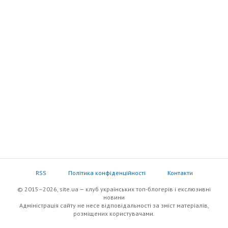
RSS
Політика конфіденційності
Контакти
© 2015–2026, site.ua — клуб українських топ-блогерів i екслюзивнi
новини
Адміністрація сайту не несе відповідальності за зміст матеріалів,
розміщених користувачами.