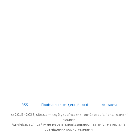
RSS
Політика конфіденційності
Контакти
© 2015–2026, site.ua — клуб українських топ-блогерів i екслюзивнi
новини
Адміністрація сайту не несе відповідальності за зміст матеріалів,
розміщених користувачами.