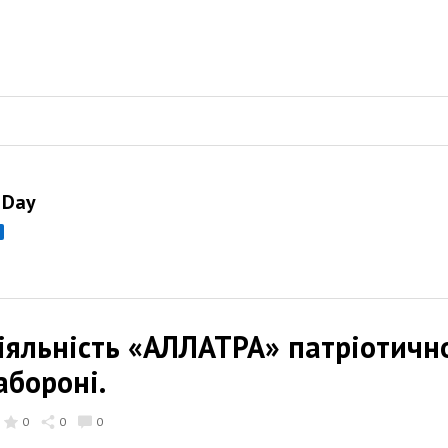
 Day
діяльність «АЛЛАТРА» патріотичн
абороні.
0
0
0