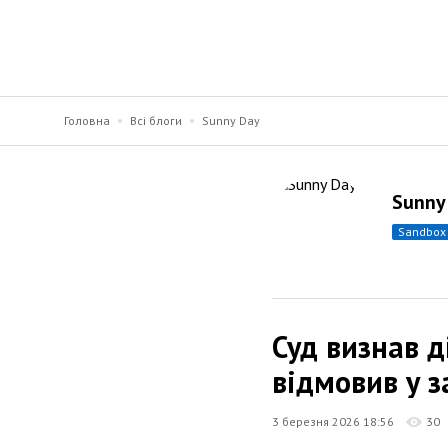
Головна
Всі блоги
Sunny Day
Sunny
sandbox
Суд визнав 
відмовив у з
3 березня 2026 18:56
30