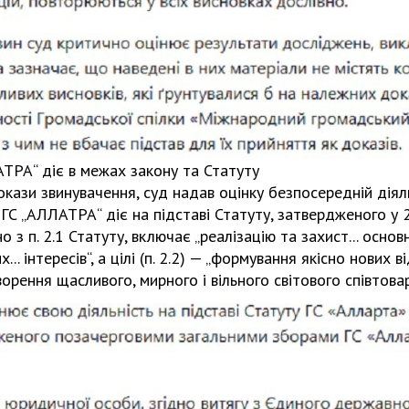
ТРА“ діє в межах закону та Статуту
окази звинувачення, суд надав оцінку безпосередній діяль
ГС „АЛЛАТРА“ діє на підставі Статуту, затвердженого у 
но з п. 2.1 Статуту, включає „реалізацію та захист... осно
... інтересів“, а цілі (п. 2.2) — „формування якісно нових
створення щасливого, мирного і вільного світового співтова