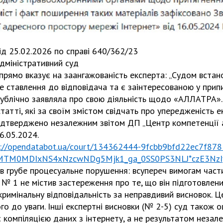
ід 25.02.2026 по справі 640/362/23
дміністративний суд
 прямо вказує на заангажованість експерта: „Судом вста
е ставлення до відповідача та є заінтересованою у припи
публічно заявляла про свою діяльність щодо «АЛЛАТРА»..
атті, які за своїм змістом свідчать про упередженість ек
ідтверджено незалежним звітом ДП „Центр компетенції 
6.05.2024.
s://opendatabot.ua/court/134362444-9fcbb9bfd22ec7f87
4MTM0MDIxNS4xNzcwNDg5Mjk1_ga_0SS0PS3NLJ*czE3Nz
ив грубе процесуальне порушення: всупереч вимогам част
 № 1 не містив застереження про те, що він підготовлени
кримінальну відповідальність за неправдивий висновок. 
го до уваги. Інші експертні висновки (№ 2-5) суд також о
 компіляцією даних з інтернету, а не результатом незал