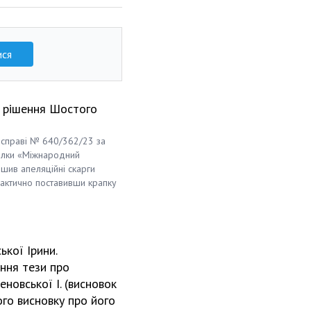
ися
з рішення Шостого
 справі № 640/362/23 за
пілки «Міжнародний
ишив апеляційні скарги
фактично поставивши крапку
кої Ірини.
ння тези про
новської І. (висновок
го висновку про його