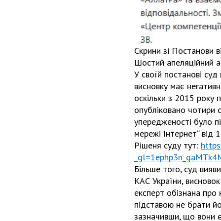
Скрини зі Постанови в
Шостий апеляційний а
У своїй постанові суд
висновку має негативн
оскільки з 2015 року 
опубліковано чотири ст
упередженості було п
мережі Інтернет“ від 1
Рішеня суду тут:
http
_gl=1ephp3n_gaMTk
Більше того, суд вияв
КАС України, висновок
експерт обізнана про 
підставою не брати йо
зазначивши, що вони є