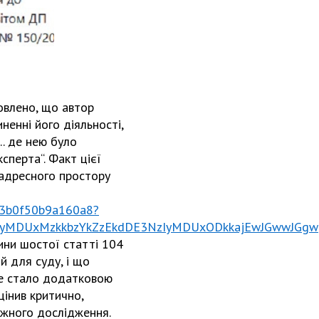
новлено, що автор
ненні його діяльності,
. де нею було
сперта“. Факт цієї
адресного простору
83b0f50b9a160a8?
IyMDUxMzkkbzYkZzEkdDE3NzIyMDUxODkkajEwJGwwJGgw
ини шостої статті 104
й для суду, і що
Це стало додатковою
цінив критично,
ежного дослідження.