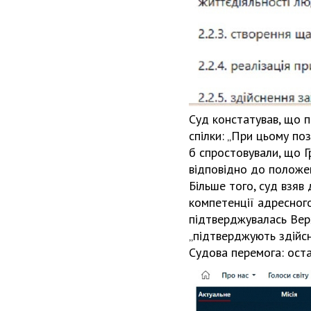
Суд констатував, що п
спілки: „При цьому по
б спростовували, що Г
відповідно до положен
Більше того, суд взяв
компетенції адресного
підтверджувалась Верх
„підтверджують здійс
Судова перемога: ост