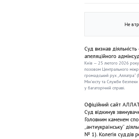
Не втр
Суд визнав діяльніст
апеляційного адмінсуд
Київ — 25 лютого 2026 року
позовом Центрального міжрег
громадський рух „Аллатра“ (
Мін'юсту та Служби безпеки 
у багаторічній справі.
Офіційний сайт АЛЛА
Суд відкинув звинувач
Головним каменем спо
„антиукраїнську“ діяль
№ 1). Колегія суддів 