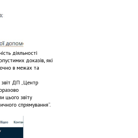
ність діяльності
пустимих доказів, які
лючно в межах та
о звіт ДП „Центр
норазово
и цього звіту
ичного спрямування“.