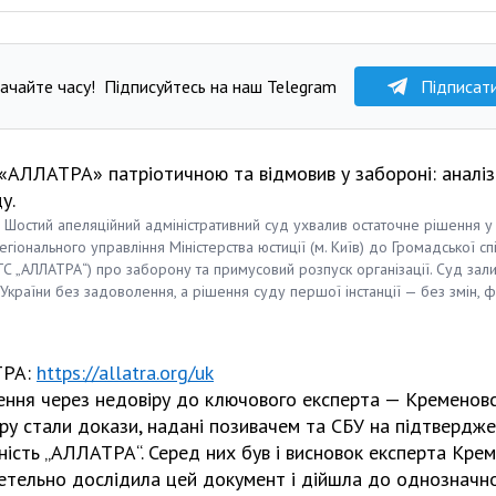
ачайте часу!
Підписуйтесь на наш Telegram
Підписат
ь «АЛЛАТРА» патріотичною та відмовив у забороні: аналі
у.
 Шостий апеляційний адміністративний суд ухвалив остаточне рішення у
іонального управління Міністерства юстиції (м. Київ) до Громадської с
ГС „АЛЛАТРА“) про заборону та примусовий розпуск організації. Суд зал
України без задоволення, а рішення суду першої інстанції — без змін, 
ТРА:
https://allatra.org/uk
ення через недовіру до ключового експерта — Кременовсь
ру стали докази, надані позивачем та СБУ на підтвердже
ність „АЛЛАТРА“. Серед них був і висновок експерта Креме
ретельно дослідила цей документ і дійшла до однозначно