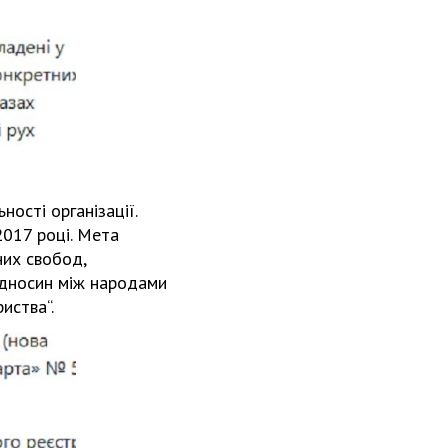
ності організації.
2017 році. Мета
вних свобод,
 відносин між народами
риства“.