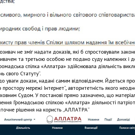
озивач не зміг надати доказів, які б спростовували закон
зивачем та третьою особою не подано суду належних і до
ромадська спілка «Аллатра» здійснювала діяльність вик
ь свого Статуту“.
 до уваги докази, надані самим відповідачем. Йдеться пр
 простору мережі Інтернет“, авторитетність якого неод
овним Судом. У постанові прямо зазначено, що матеріал
нення Громадською спілкою «Аллатра» діяльності патріот
аточне рішення на користь „АЛЛАТРА“