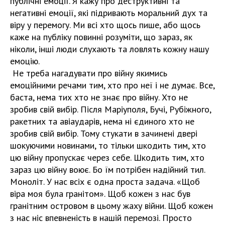
публічні емоції. Я кажу про деструктивні та
негативні емоції, які підривають моральний дух та
віру у перемогу. Ми всі хто щось пише, або щось
каже на публіку повинні розуміти, що зараз, як
ніколи, інші люди слухають та ловлять кожну нашу
емоцію.
Не треба нагадувати про війну якимись
емоційними речами тим, хто про неї і не думає. Все,
баста, нема тих хто не знає про війну. Хто не
зробив свій вибір. Після Маріуполя, Бучі, Рубіжного,
ракетних та авіаударів, нема ні єдиного хто не
зробив свій вибір. Тому стукати в зачинені двері
шокуючими новинами, то тільки шкодить тим, хто
цю війну пропускає через себе. Шкодить тим, хто
зараз цю війну воює. Бо їм потрібен надійний тил.
Моноліт. У нас всіх є одна проста задача. «Щоб
віра моя була гранітом». Щоб кожен з нас був
гранітним островом в цьому жаху війни. Щоб кожен
з нас ніс впевненість в нашій перемозі. Просто