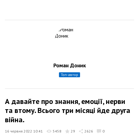
Роман Доник
топ-автор
А давайте про знання, емоції, нерви
та втому. Всього три місяці йде друга
війна.
16 червня 2022 10:41
5458
29
2626
0