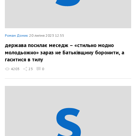
Роман Доник
20 липня 2023 12:55
держава посилає меседж – «стильно модно
молодьожно» зараз не Батьківщину боронити, а
гаситися в тилу
4203
23
0