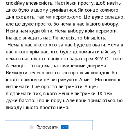
спокійну впевненість. Настільки просту, щоб навіть
дико було в цьому сумніватися. Як сонце кожного
дня сходить, так ми переможемо. Це дуже складно,
але це дуже просто. Бо нема в нас іншого вибору.
Нема нам куди бігти. Нема вибору крім перемоги.
Інакше знищать нас. Як не всіх, то більшість.
Нема в нас нікого хто за нас буде воювати. Нема в
нас нікого крім нас, хто буде допомагати війську. І
нема в нас нічого ціннішого зараз крім ЗСУ. От і все.
А емоції... То вдома, за зачиненими дверима.
Вимкнути телефони і світло про всяк випадок. Бо
іноді і лампочки не витримують. А ми… Ми повинні
витримати. І не просто витримати. А ще і
підтримати тих, в кого менше витримки. ЇХ теж
дуже багато. І вони поруч. Але вони тримаються. Бо
виходу іншого просто нема.
Голосувати
29