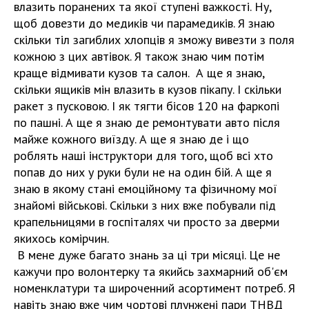
влазить поранених та якої ступені важкості. Ну,
щоб довезти до медиків чи парамедиків. Я знаю
скільки тіл загиблих хлопців я зможу вивезти з поля
кожною з цих автівок. Я також знаю чим потім
краще відмивати кузов та салон. А ще я знаю,
скільки ящиків мін влазить в кузов пікапу. І скільки
ракет з пусковою. І як тягти бісов 120 на фаркопі
по пашні. А ще я знаю де ремонтувати авто після
майже кожного виїзду. А ще я знаю де і що
роблять наші інструктори для того, щоб всі хто
попав до них у руки були не на один бій. А ще я
знаю в якому стані емоційному та фізичному мої
знайомі військові. Скільки з них вже побували під
крапельницями в госпіталях чи просто за дверми
якихось комірчин.
В мене дуже багато знань за ці три місяці. Це не
кажучи про волонтерку та якийсь захмарний об'єм
номенклатури та широченний асортимент потреб. Я
навіть знаю вже чим чортові плунжені пари ТНВД