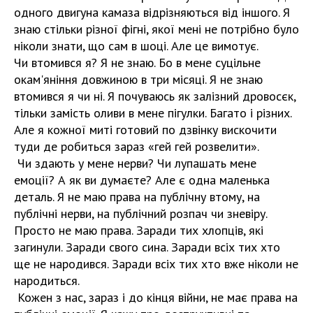
одного двигуна камаза відрізняються від іншого. Я
знаю стільки різної фігні, якої мені не потрібно було
ніколи знати, що сам в шоці. Але це вимотує.
Чи втомився я? Я не знаю. Бо в мене суцільне
окам'яніння довжиною в три місяці. Я не знаю
втомився я чи ні. Я почуваюсь як залізний дровосєк,
тільки замість оливи в мене пігулки. Багато і різних.
Але я кожної миті готовий по дзвінку вискочити
туди де робиться зараз «гей гей розвелити».
Чи здають у мене нерви? Чи лупашать мене
емоції? А як ви думаєте? Але є одна маленька
деталь. Я не маю права на публічну втому, на
публічні нерви, на публічний розпач чи зневіру.
Просто не маю права. Заради тих хлопців, які
загинули. Заради свого сина. Заради всіх тих хто
ще не народився. Заради всіх тих хто вже ніколи не
народиться.
Кожен з нас, зараз і до кінця війни, не має права на