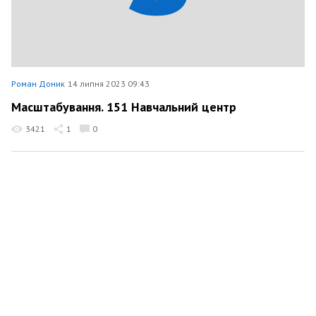
Роман Доник
14 липня 2023 09:43
Масштабування. 151 Навчальний центр
3421
1
0
Роман Доник
6 липня 2023 12:17
Маємо за честь мати такого носія нашого першого
патчу
4372
1
0