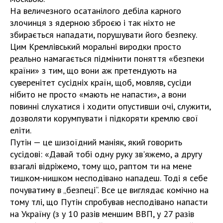
На величезного осатанілого дебіла карного
злочинця з ядерною зброєю і так ніхто не
збирається нападати, порушувати його безпеку.
Цим Кремлівський моральні виродки просто
реально намагається підмінити поняття «безпеки
країни» з тим, що вони аж претендують на
суверенітет сусідніх країн, щоб, мовляв, сусіди
нібито не просто «мають не напасти», а вони
повинні слухатися і ходити опустивши очі, служити,
дозволяти корумпувати і підкоряти кремлю свої
еліти.
Путін — це шизоїдний маніяк, який говорить
сусідові: «Давай тобі одну руку зв'яжемо, а другу
взагалі відріжемо, тому що, раптом ти на мене
тишком-нишком несподівано нападеш. Тоді я себе
почуватиму в „безпеці“. Все це виглядає комічно на
тому тлі, що Путін спробував несподівано напасти
на Україну (з у 10 разів меншим ВВП, у 27 разів