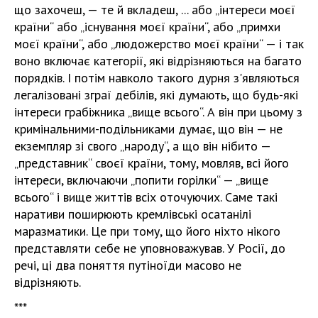
що захочеш, — те й вкладеш, ... або „інтереси моєї
країни“ або „існування моєї країни“, або „примхи
моєї країни“, або „людожерство моєї країни“ — і так
воно включає категорії, які відрізняються на багато
порядків. І потім навколо такого дурня з'являються
легалізовані зграї дебілів, які думають, що будь-які
інтереси грабіжника „вище всього“. А він при цьому з
кримінальними-подільниками думає, що він — не
екземпляр зі свого „народу“, а що він нібито —
„представник“ своєї країни, тому, мовляв, всі його
інтереси, включаючи „попити горілки“ — „вище
всього“ і вище життів всіх оточуючих. Саме такі
наративи поширюють кремлівські осатанілі
маразматики. Це при тому, що його ніхто нікого
представляти себе не уповноважував. У Росії, до
речі, ці два поняття путіноїди масово не
відрізняють.
***