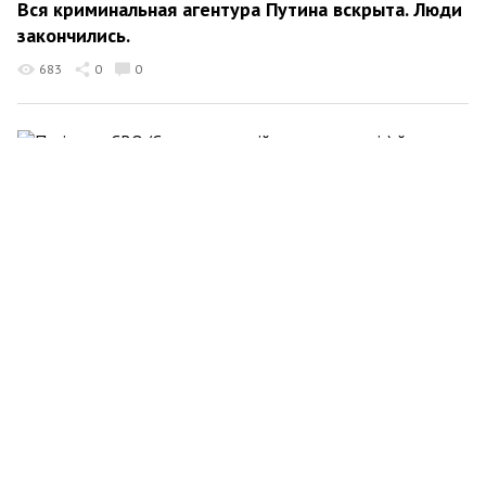
Вся криминальная агентура Путина вскрыта. Люди
закончились.
683
0
0
Serhiy Grigorovich
19 квітня 2026 22:56
Путінська СВО (Студентська військова операція)
йде по плану.
426
0
0
Serhiy Grigorovich
19 квітня 2026 19:26
Не поспішайте засуджувати поліцейських, які
відступили від стрілка в Києві