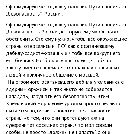
Сформулирую чётко, как уголовник Путин понимает
„безопасность“ „России“.
Сформулирую чётко, как уголовник Путин понимает
„безопасность России“, которую ему якобы надо
обеспечить. Єто ему нужно, чтобы все окружающие
страны относились к „РФ“ как к осатаневшему
дебилу-садисту-хазяину и чтобы все вокруг него
его боялись. Но боялись настолько, чтобы по
заказу вместе с кремлем изображали приличных
людей и приличное общение с москвой.
На огромного осатаневшего дебила уголовника с
ядерным оружием и так никто не собирается
нападать, нарушать его безопасность. Этим
Кремлёвский моральные уродцы просто реально
пытается подменить понятие „безопасности
страны «с тем, что они претендуют аж на
суверенитет соседних стран, что мол соседи
якобы, не просто „должны не напасть“, а они