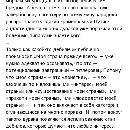
моральных уродцах с их шизофреническим
бредом. А дело в том что они свою платную
завербованную агентуру по всему миру зарядили
распространять эдакий криминальный Путин-
андастендинг и многих дураков уже поразили этой
болезнью, типа сами знаете кого.
...
Только как какой-то дебильчик публично
произносит «Моя страна прежде всего», — уже
нужно адекватно осознавать, что это —
потенциальный завтрашний — гитлеровец. Потому
что «моя страна» — это «понятие», ... — что
захочешь то и вложишь или «интересы моей
страны» или «существование моей страны», или
«прихоти моей страны», или «людоедство моей
страны» — и так оно включает в себя категории
отличающиеся на многие порядки. И потом вокруг
такого дурака появляются легализованные стаи
дебилов, которые думают, что любые интересы