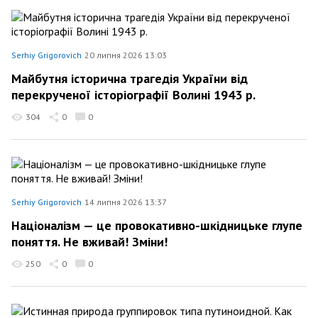
Serhiy Grigorovich
20 липня 2026 13:03
Майбутня історична трагедія України від
перекрученої історіографії Волині 1943 р.
304
0
0
Serhiy Grigorovich
14 липня 2026 13:37
Націоналізм — це провокативно-шкідницьке глупе
поняття. Не вживай! Зміни!
250
0
0