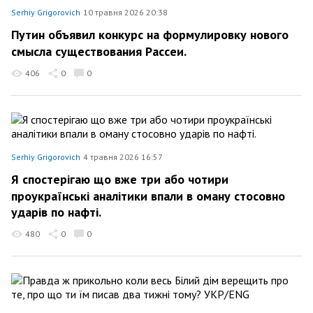
Serhiy Grigorovich
10 травня 2026 20:38
Путин объявил конкурс на формулировку нового
смысла существования Рассеи.
406
0
0
Serhiy Grigorovich
4 травня 2026 16:57
Я спостерігаю що вже три або чотири
проукраїнські аналітики впали в оману стосовно
ударів по нафті.
480
0
0