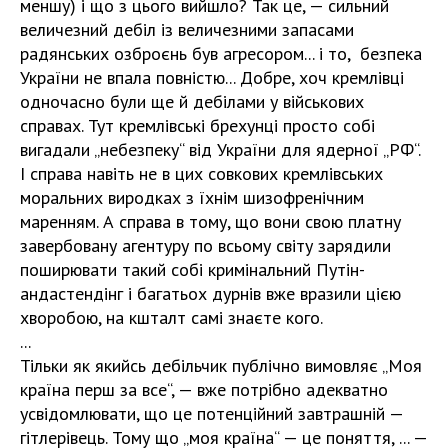
меншу) і що з цього вийшло? Так це, — сильний
величезний дебіл із величезними запасами
радянських озброєнь був агресором... і то, безпека
України не впала повністю... Добре, хоч кремлівці
одночасно були ще й дебілами у військових
справах. Тут кремлівські брехунці просто собі
вигадали „небезпеку“ від України для ядерної „РФ“.
І справа навіть не в цих совкових кремлівських
моральних виродках з їхнім шизофренічним
маренням. А справа в тому, що вони свою платну
завербовану агентуру по всьому світу зарядили
поширювати такий собі кримінальний Путін-
андастендінг і багатьох дурнів вже вразили цією
хворобою, на кшталт самі знаєте кого.
...
Тільки як якийсь дебільчик публічно вимовляє „Моя
країна перш за все“, — вже потрібно адекватно
усвідомлювати, що це потенційний завтрашній —
гітлерівець. Тому що „моя країна“ — це поняття, ... —