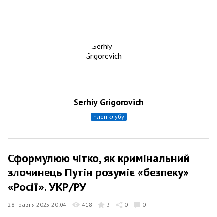
Serhiy Grigorovich
член клубу
Сформулюю чітко, як кримінальний
злочинець Путін розуміє «безпеку»
«Росії». УКР/РУ
28 травня 2025 20:04
418
3
0
0