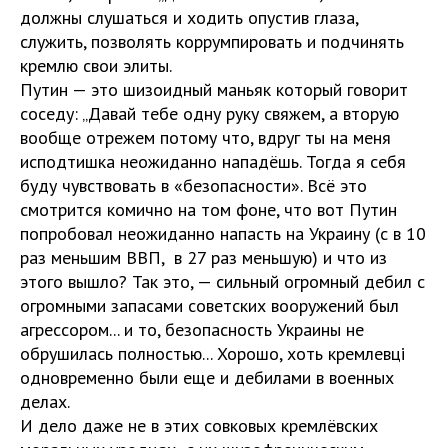
должны слушаться и ходить опустив глаза,
служить, позволять коррумпировать и подчинять
кремлю свои элиты.
Путин — это шизоидный маньяк который говорит
соседу: „Давай тебе одну руку свяжем, а вторую
вообще отрежем потому что, вдруг ты на меня
исподтишка неожиданно нападёшь. Тогда я себя
буду чувствовать в «безопасности». Всё это
смотрится комично на том фоне, что вот Путин
попробовал неожиданно напасть на Украину (с в 10
раз меньшим ВВП, в 27 раз меньшую) и что из
этого вышло? Так это, — сильный огромный дебил с
огромными запасами советских вооружений был
агрессором... и то, безопасность Украины не
обрушилась полностью... Хорошо, хоть кремлевці
одновременно были еще и дебилами в военных
делах.
И дело даже не в этих совковых кремлёвских