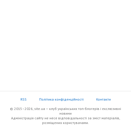
RSS
Політика конфіденційності
Контакти
© 2015–2026, site.ua — клуб українських топ-блогерів i екслюзивнi
новини
Адміністрація сайту не несе відповідальності за зміст матеріалів,
розміщених користувачами.