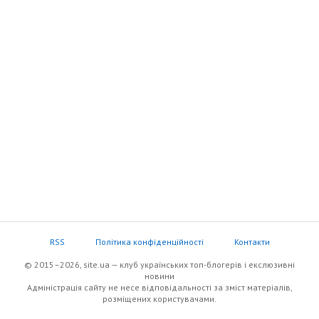
RSS
Політика конфіденційності
Контакти
© 2015–2026, site.ua — клуб українських топ-блогерів i екслюзивнi
новини
Адміністрація сайту не несе відповідальності за зміст матеріалів,
розміщених користувачами.