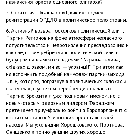
назначения юриста одиозного олигарха?
5. Стратегия Ukrainian exit, как инструмент
реинтеграции ОРДЛО в политическое тело страны.
6. Активный возврат осколков политической элиты
Партии Регионов на фоне атмосферы негласного
попустительства и непротивления преследованию и
как следствие ребрендинг политической силы в
будущем парламенте с идеями " Україна -єдина,
схід-захід разом, ми всі — українці!" При этом как
не вспомнить подобный камуфляж партии-выхода
UKIP, которая, погрязнув в политических склоках и
скандалах, с успехом перебрендировалась в
Партию Брексита и уже под новым именем, но с
новым-старым одиозным лидером Фараджем
претендует триумфально войти в Европарламент с
костяком старых Укиповских представителей
народа. Мы уже видим Хорошковского, Портнова,
Онищенко и точно увидим других хорошо