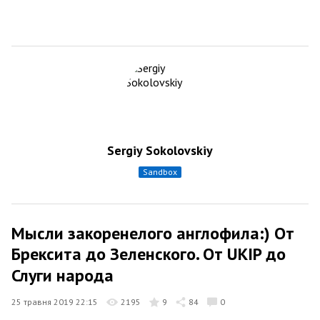
Sergiy Sokolovskiy
sandbox
Мысли закоренелого англофила:) От
Брексита до Зеленского. От UKIP до
Слуги народа
25 травня 2019 22:15
2195
9
84
0