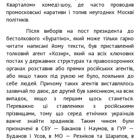
Кварталом» комеді-шоу, де часто проводив
промосковські наративи і топив неугодних Москві
політиків.
Після виборів на пост президента до
бестолкового «Буратіно», який може тільки гарно
читати написані йому тексти, був приставлений
толковий агент «Козир», який на всіх ключових
постах у державних структурах та правоохоронних
органах розставив або прямих російських агентів,
або якщо таких під рукою не було, лояльних до
себе людей. Причому таких агентів виставлялось
зазвичай по двоє, де другий був замісником, на всяк
випадок, якщо з першим щось станеться.
Переважно ці ставленики з російськими
прізвищами, тому що серед етнічних українців
важче знайти зрадників. Таким чином були
призначені в СБУ — Баканов і Наумов, в ГУР —
Буданов і Усов, в МО — Резніков та Шарапов, в