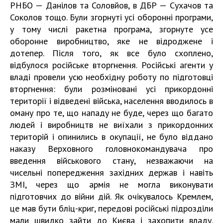
РНБО — Данілов та Соловйов, в ДБР — Сухачов та
Соколов тощо. Були згорнуті усі оборонні програми,
у тому числі ракетна програма, згорнуте усе
оборонне виробництво, яке не відроджене і
дотепер. Після того, як все було схоплено,
відбулося російське вторгнення. Російські агенти у
владі провели усю необхідну роботу по підготовці
вторгнення: були розміновані усі прикордонні
території і відведені війська, населення вводилось в
оману про те, що нападу не буде, через що багато
людей і виробництв не виїхали з прикордонних
територій і опинились в окупації, не було віддано
наказу Верховного головнокомандувача про
введення військового стану, незважаючи на
чисельні попередження західних держав і навіть
ЗМІ, через що армія не могла виконувати
підготовчих до війни дій. Як очікувалось Кремлем,
це мав бути бліц-криг, передові російські підрозділи
мали швидко зайти до Києва і захопити владу.