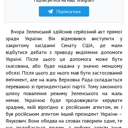
Підписатися
Вчора Зеленський здійснив серйозний акт прямої
зради України. Він відмовився виступити у
закритому засіданні Сенату США, де мали
відбутися дебати з приводу виділення допомоги
Україні. Після цього ця допомога може бути
скасована, або буде надана у значно меншому
обсязі. Після цього до нього мав бути застосований
імпічмент, але на жаль Верховна Рада складається
переважно зі президентської партії. Тому законного
шляху повалення режиму Зеленського на жаль
немає. Україною буде продовжувати керувати
зрадник, якій вірогідно є російським агентом, як і
був російським агентом інший президент України –
Янукович. Вони обидва на словах говорили одне, те
що подобається людям, а робили зовсім інше.