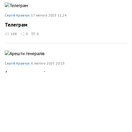
Сергій Кравчук
17 лютого 2025 11:24
Телеграм
168
0
0
Сергій Кравчук
6 лютого 2025 20:15
Арешти генералів
237
0
0
Сергій Кравчук
19 жовтня 2024 18:05
Зрадницька влада України
210
0
0