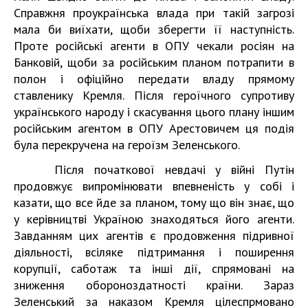
Справжня проукраїнська влада при такій загрозі
мала би виїхати, щоби зберегти її наступність.
Проте російські агенти в ОПУ чекали росіян на
Банковій, щоби за російським планом потрапити в
полон і офіційно передати владу прямому
ставленику Кремля. Після героїчного супротиву
українського народу і скасування цього плану іншим
російським агентом в ОПУ Арестовичем ця подія
була перекручена на героїзм Зеленського.
Після початкової невдачі у війні Путін
продовжує випромінювати впевненість у собі і
казати, що все йде за планом, тому що він знає, що
у керівництві Україною знаходяться його агенти.
Завданням цих агентів є продовження підривної
діяльності, всіляке підтримання і поширення
корупції, саботаж та інші дії, спрямовані на
зниження обороноздатності країни. Зараз
Зеленський за наказом Кремля цілеспрмовано