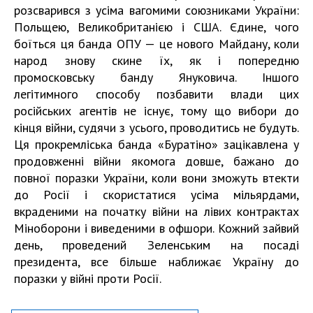
розсварився з усіма вагомими союзниками України:
Польщею, Великобританією і США. Єдине, чого
боїться ця банда ОПУ — це нового Майдану, коли
народ знову скине їх, як і попередню
промосковську банду Януковича. Іншого
легітимного способу позбавити влади цих
російських агентів не існує, тому що вибори до
кінця війни, судячи з усього, проводитись не будуть.
Ця прокремліська банда «Буратіно» зацікавлена у
продовженні війни якомога довше, бажано до
повної поразки України, коли вони зможуть втекти
до Росії і скористатися усіма мільярдами,
вкраденими на початку війни на лівих контрактах
Міноборони і виведеними в офшори. Кожний зайвий
день, проведений Зеленським на посаді
президента, все більше наближає Україну до
поразки у війні проти Росії.