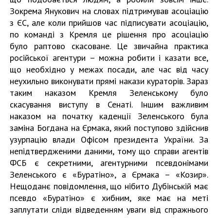
Зокрема Янукович на словах підтримував асоціацію
з ЄС, але коли прийшов час підписувати асоціацію,
по команді з Кремля це рішення про асоціацію
було раптово скасоване. Це звичайна практика
російської агентури – можна робити і казати все,
що необхідно у межах посади, але час від часу
неухильно виконувати прямі накази кураторів. Зараз
таким наказом Кремля Зеленському було
скасування виступу в Сенаті. Іншим важливим
наказом на початку каденції Зеленського була
заміна Богдана на Єрмака, який поступово здійснив
узурпацію влади Офісом президента України. За
непідтвердженими даними, тому що справи агентів
ФСБ є секретними, агентурними псевдонімами
Зеленського є «Буратіно», а Єрмака – «Козир».
Нещоданє повідомлення, що нібито Дубінській має
псевдо «Буратіно» є хибним, яке має на меті
заплутати сліди відведенням уваги від спражнього