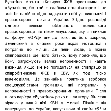
Буратіно. Агента «Козиря» ФСБ приставила до
«Буратіно», бо той є слабким організатором і не
зміг би надійно підпорядкувати собі усі виконавчі і
правоохоронні органи України. Згідно розповіді
одного вельми обізнаного колишнього
правоохоронця під ніком «мусорок», яку він виклав
на форумі «ОРД» ще до того, як його закрили,
Зеленський в юнацькі роки вкрав мотоцикл і
потрапив до міліції, де певні люди, з якими
співпрацював ще його батько, йому пояснили, що
йому загрожують великі неприємності і навіть
в'язниця, якщо він не погодиться на співпрацю зі
співробітниками ФСБ в СБУ, які тоді тісно
взаємодіяли. Це звичайна практика вербовки
спецслужбістами громадян, які потрапили у
неприємності з правоохоронними органами. Після
цього кар'єра «Буратіно» різко пішла вгору. Він став
зіркою у вищій лізі КВН у Москві. Пізніше він
повернувся до України, випускаючи зі своїм «95-м