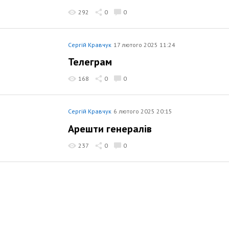
292
0
0
Сергій Кравчук
17 лютого 2025 11:24
Телеграм
168
0
0
Сергій Кравчук
6 лютого 2025 20:15
Арешти генералів
237
0
0
Сергій Кравчук
19 жовтня 2024 18:05
Зрадницька влада України
210
0
0