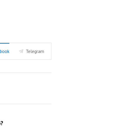
book
Telegram
о?