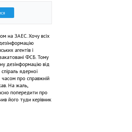
ися
м на ЗАЕС. Хочу всіх
 дезінформацію
ських агентів і
 закатовані ФСБ. Тому
вну дезінформацію від
 спіраль ядерної
м часом про справжній
ав. На жаль,
часно попередити про
чив його туди керівник