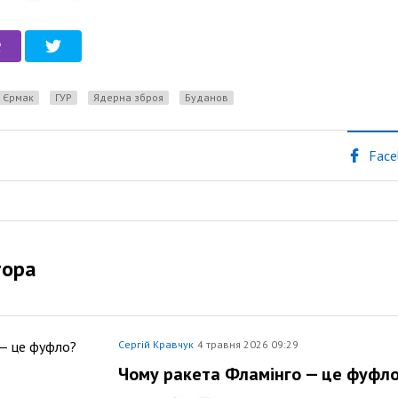
Єрмак
ГУР
ядерна зброя
Буданов
Face
тора
Сергій Кравчук
4 травня 2026 09:29
Чому ракета Фламінго — це фуфл