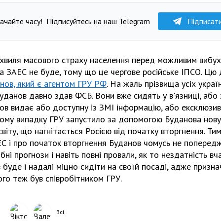
ачайте часу!
Підписуйтесь на наш Telegram
Підписат
 хвиля масового страху населення перед можливим вибухо
на ЗАЕС не буде, тому що це чергове російське ІПСО. Цю
нов, який є агентом ГРУ РФ
. На жаль прізвища усіх україн
Буданов давно здав ФСБ. Вони вже сидять у в'язниці, або
нов видає або доступну із ЗМІ інформацію, або ексклюзи
ному випадку ГРУ запустило за допомогою Буданова нову
світу, що нагнітається Росією від початку вторгнення. Ти
ЕС і про початок вторгнення Буданов чомусь не попередж
бні прогнози і навіть повні провали, як то нездатність в
 буде і надалі міцно сидіти на своїй посаді, адже призна
го теж був співробітником ГРУ.
Всі