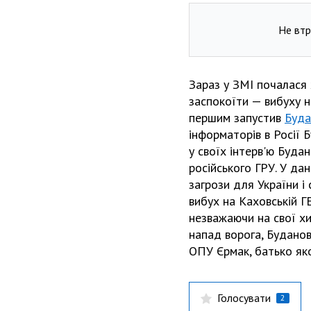
Не втр
Зараз у ЗМІ почалася
заспокоїти — вибуху 
першим запустив
Буда
інформаторів в Росії 
у своїх інтерв'ю Буда
російського ГРУ. У да
загрози для України і 
вибух на Каховській Г
незважаючи на свої хи
напад ворога, Буданов
ОПУ Єрмак, батько яко
Голосувати
2