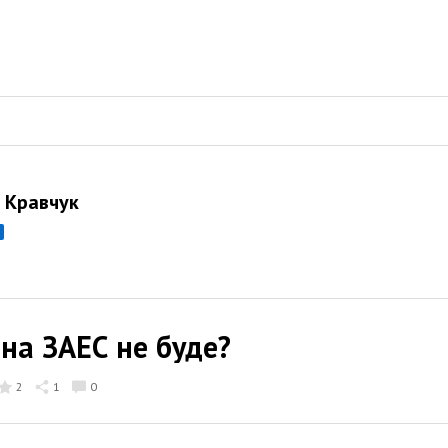
й Кравчук
на ЗАЕС не буде?
2
1
0