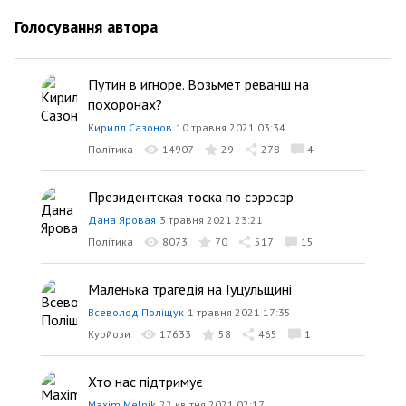
Голосування автора
Путин в игноре. Возьмет реванш на
похоронах?
Кирилл Сазонов
10 травня 2021 03:34
Політика
14907
29
278
4
Президентская тоска по сэрэсэр
Дана Яровая
3 травня 2021 23:21
Політика
8073
70
517
15
Маленька трагедія на Гуцульщині
Всеволод Поліщук
1 травня 2021 17:35
Курйози
17633
58
465
1
Хто нас підтримує
Maxim Melnik
22 квітня 2021 02:17