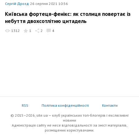
Сергій Дрозд
26 серпня 2021 10:56
Київська фортеця-фенікс: як столиця повертає із
небуття двохсотлітню цитадель
1312
1
2
4
RSS
Політика конфіденційності
Контакти
© 2015–2026, site.ua — клуб українських топ-блогерів i екслюзивнi
новини
Адміністрація сайту не несе відповідальності за зміст матеріалів,
розміщених користувачами.