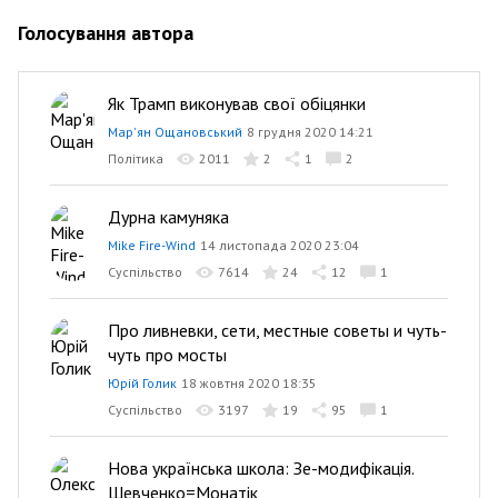
Голосування автора
Як Трамп виконував свої обіцянки
Мар'ян Ощановський
8 грудня 2020 14:21
Політика
2011
2
1
2
Дурна камуняка
Mike Fire-Wind
14 листопада 2020 23:04
Суспільство
7614
24
12
1
Про ливневки, сети, местные советы и чуть-
чуть про мосты
Юрій Голик
18 жовтня 2020 18:35
Суспільство
3197
19
95
1
Нова українська школа: Зе-модифікація.
Шевченко=Монатік