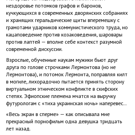
нездоровье потомков графов и баронов,
кучкующихся в современных дворянских собраниях
и хранящих геральдические щиты вперемешку с
грамотами ударников коммунистического труда, но
кацаповедение против козаковедения, шаровары
против лаптей — вполне себе контекст разумной
современной дискуссии.
Взрослые, обученные наукам мужики бьют друг
друга по голове строчками Лермонтова (но не
Лермонтова), и потомок Лермонта, поправляя килт
в могиле, лихорадочно пытается принять сторону
виртуальном этническом конфликте в скифских
степях. Эфиопские племена мчатся на выручку
футурологам с «тиха украинская ночь» наперевес...
«Весь экран в сперме» — как описывала мне
прекрасный порнофильм одна девушка тридцать
лет назад.