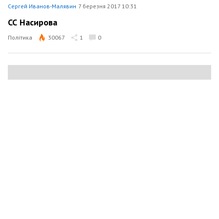
Сергей Иванов-Малявин
7 березня 2017 10:31
СС Насирова
Політика
30067
1
0
Сергей Иванов-Малявин
8 лютого 2017 16:13