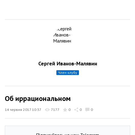
Сергей Иванов-Малявин
член клубу
Об иррациональном
14 червня 2017 10:37
7177
0
0
0
Підписуйтесь на наш Telegram