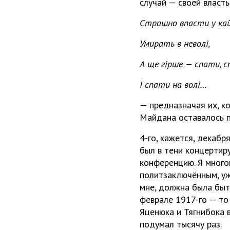
случай — своей власт
Страшно впасти у кай
Умирать в неволі,
А ще гірше — спати, 
І спати на волі…
— предназначая их, к
Майдана оставалось п
4-го, кажется, декабр
был в тени концертир
конференцию. Я много
политзаключённым, уж
мне, должна была быт
феврале 1917-го — то 
Яценюка и Тягнибока 
подумал тысячу раз.