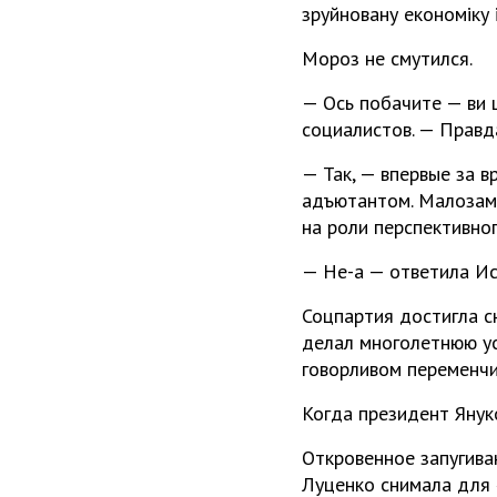
зруйновану економіку 
Мороз не смутился.
— Ось побачите — ви щ
социалистов. — Правд
— Так, — впервые за 
адъютантом. Малозаме
на роли перспективно
— Не-а — ответила Ис
Соцпартия достигла с
делал многолетнюю ус
говорливом переменчи
Когда президент Януко
Откровенное запугива
Луценко снимала для 