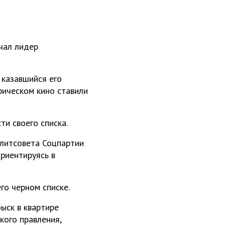
ечал лидер
 казавшийся его
рическом кино ставили
и своего списка.
олитсовета Соцпартии
риентируясь в
го черном списке.
ыск в квартире
кого правления,