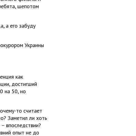
ребята, шепотом
а, а его забуду
рокурором Украины
енция как
ации, достигший
0 на 50, но
почему-то считает
ло? Заметил ли хоть
у – впоследствии?
вний опыт не до