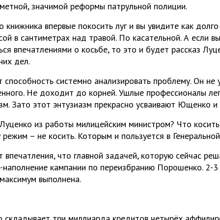
аметной, значимой реформы патрульной полиции.
 книжника впервые покосить луг и вы увидите как долго
сой в сантиметрах над травой. По касательной. А если в
ся впечатлениями о косьбе, то это и будет рассказ Лу
них дел.
т способность системно анализировать проблему. Он не 
енного. Не доходит до корней. Ушлые профессионалы ле
зм. Зато этот энтузиазм прекрасно усваивают Ющенко и
Луценко из работы милицейским министром? Что косить 
режим – не косить. Которым и пользуется в Генеральной
т впечатления, что главной задачей, которую сейчас ре
R-наполнение кампании по переизбранию Порошенко. 2-3
-максимум выполнена.
но складывает три миллиарда кредитов четырёх аффили