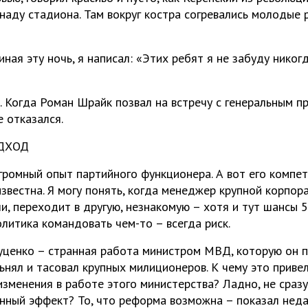
наду стадиона. Там вокруг костра согревались молодые 
иная эту ночь, я написал: «Этих ребят я не забуду никогд
. Когда Роман Шрайк позвал на встречу с генеральным п
 отказался.
ДХОД
громный опыт партийного функционера. А вот его компет
звестна. Я могу понять, когда менеджер крупной корпор
и, переходит в другую, незнакомую – хотя и тут шансы 5
литика командовать чем-то – всегда риск.
уценко – странная работа министром МВД, которую он 
ьнял и тасовал крупных милиционеров. К чему это приве
изменения в работе этого министерства? Ладно, не сраз
нный эффект? То, что реформа возможна – показал неда