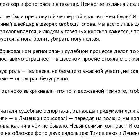
евизор и фотографии в газетах. Немногие издания лезли
а не были пресловутой четвёртой властью. Чем были? Я
анный швейцар в дверях свободы слова. Мы всего лишь 
 захлопывается, и людям у газетных киосков кажется, чт
уется, а нога болит, убирать ногу нельзя.
брикованном регионалами судебном процессе делал то ж
поставимо страшнее — в дверном проёме стояла его жизн
ную роль — человека, не бегущего ужасной участи, не ск
ью — он сыграл безупречно.
ы одиноко выкрикивали что-то в державной темноте, изо
печатали судебные репортажи, однажды придумали хулиг
или — и Луценко нарисовал! — передал на волю, а мы нап
жила как ни в чём не бывало. Невыносимый контраст. И о
ли на обложке фото двух сидельцев: Тимошенко и Луценк