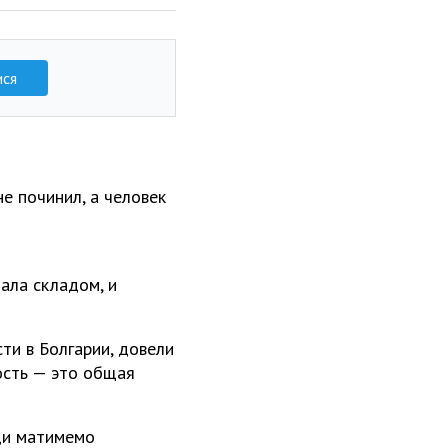
ися
не починил, а человек
тала складом, и
ти в Болгарии, довели
ость — это общая
ади матимемо