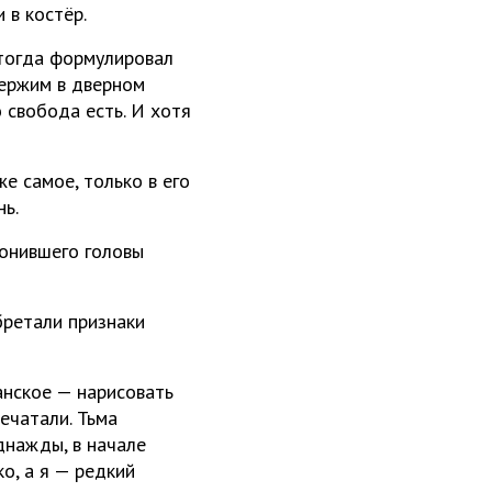
 в костёр.
 тогда формулировал
держим в дверном
о свобода есть. И хотя
е самое, только в его
ь.
лонившего головы
бретали признаки
анское — нарисовать
ечатали. Тьма
днажды, в начале
о, а я — редкий