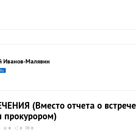
й Иванов-Малявин
убу
ЧЕНИЯ (Вместо отчета о встрече
 прокурором)
8
0
0