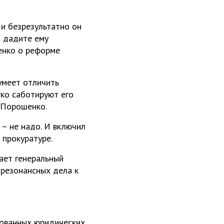
 и безрезультатно он
ы дадите ему
ценко о реформе
умеет отличить
гко саботируют его
 Порошенко.
– не надо. И включил
 прокуратуре.
шает генеральный
 резонансных дела к
рованных юридических