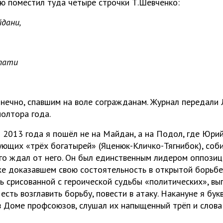
ью поместил туда четыре строчки Т.Шевченко:
дани,
спати
онечно, спавшим на воле согражданам. Журнал передали 
олтора года.
я 2013 года я пошёл не на Майдан, а на Подол, где Юри
ующих «трёх богатырей» (Яценюк-Кличко-Тягнибок), соби
го ждал от него. Он был единственным лидером оппозиц
е доказавшем свою состоятельность в открытой борьбе. 
ь срисованной с героической судьбы «политических», в
есть возглавить борьбу, повести в атаку. Накануне я бук
в Доме профсоюзов, слушал их напыщенный трёп и слова