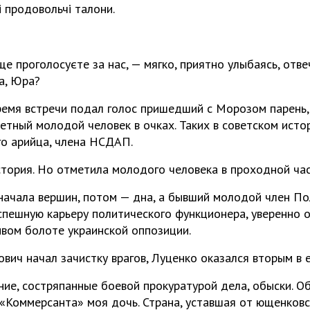
і продовольчі талони.
е проголосуєте за нас, — мягко, приятно улыбаясь, отв
а, Юра?
время встречи подал голос пришедший с Морозом парень,
тный молодой человек в очках. Таких в советском исто
го арийца, члена НСДАП.
тория. Но отметила молодого человека в проходной част
начала вершин, потом — дна, а бывший молодой член П
пешную карьеру политического функционера, уверенно о
вом болоте украинской оппозиции.
вич начал зачистку врагов, Луценко оказался вторым в е
ние, состряпанные боевой прокуратурой дела, обыски. Об
«Коммерсанта» моя дочь. Страна, уставшая от ющенковс