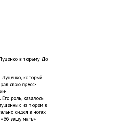
Луценко в тюрьму. До
й Луценко, который
рал свою пресс-
ии-
Его роль, казалось
ыпущенных из тюрем в
вально сидел в ногах
 «ёб вашу мать»