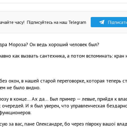
ачайте часу!
Підписуйтесь на наш Telegram
Підписат
дра Мороза? Он ведь хороший человек был?
равно как вызвать сантехника, а потом вспоминать: кран 
ез окон, в нашей старой переговорке, которая теперь с
ем не было видно.
розу в конце… Ах да… Был пример — левые, прийдя к влас
 очередей. И я был уверен, что управленческая бездарн
функционеров.
сую за вас, пане Олександре, бо через півроку вашої вл