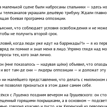
а маленькой сцене были набросаны спальники — здесь н
телеканалов украшали дешёвую трибуну. Ждали главного
ящая боевая программа оппозиции.
ъяснил, что соблюдает условия освобождения и не може
тобы не получить второй срок.
ловий, когда люди уже идут на баррикады?!» — я из пер
вряд ли помнил и знал меня в лицо. Упрямо глядя над мо
росы тех, кого знал лично.
он (мне показалось — надувая щёки) объявил, что опазды
 и вот там-де они — лидеры оппозиции — и доложат эту
ло ни малейшего представления, что делать с миллионом
не позволял признаться в этом даже самим себе.
сёкся с Луценко поздним вечером на Грушевского: он сто
вещенный горящими покрышками, а в основном — подсвет
ью, говорил красиво и пусто, как Керенский из революц