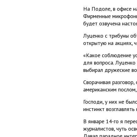
На Подоле, в офисе н
Фирменные микрофоны 
будет озвучена насто
Луценко с трибуны об
открытую на акциях, ч
«Какое соблюдение ус
для вопроса. Луценко 
выбирал дружеские воп
Сворачивая разговор, 
американским послом,
Господи, у них не бы
инстинкт возглавлять 
В январе 14-го я пере
журналистов, чуть ос
Давал парадное интерв