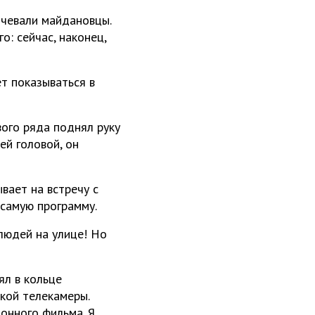
очевали майдановцы.
: сейчас, наконец,
т показываться в
вого ряда поднял руку
ей головой, он
вает на встречу с
 самую программу.
 людей на улице! Но
ял в кольце
кой телекамеры.
ионного фильма. Я