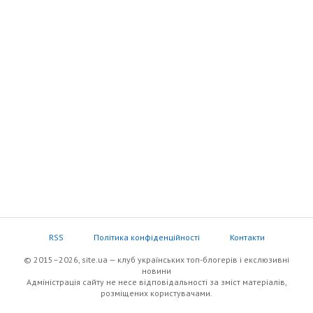
RSS
Політика конфіденційності
Контакти
© 2015–2026, site.ua — клуб українських топ-блогерів i екслюзивнi
новини
Адміністрація сайту не несе відповідальності за зміст матеріалів,
розміщених користувачами.