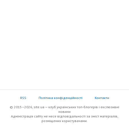
RSS
Політика конфіденційності
Контакти
© 2015–2026, site.ua — клуб українських топ-блогерів i екслюзивнi
новини
Адміністрація сайту не несе відповідальності за зміст матеріалів,
розміщених користувачами.