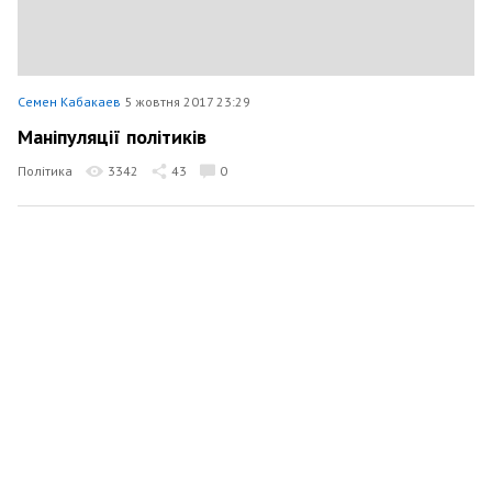
Семен Кабакаев
5 жовтня 2017 23:29
Маніпуляції політиків
Політика
3342
43
0