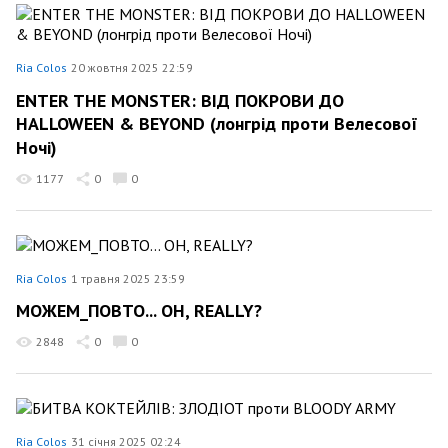
Ria Colos
20 жовтня 2025 22:59
ENTER THE MONSTER: ВІД ПОКРОВИ ДО
HALLOWEEN & BEYOND (лонгрід проти Велесової
Ночі)
1177
0
0
Ria Colos
1 травня 2025 23:59
МОЖЕМ_ПОВТО... ОН, REALLY?
2848
0
0
Ria Colos
31 січня 2025 02:24