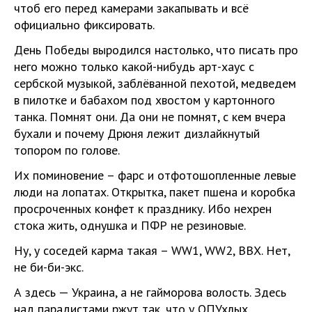
чтоб его перед камерами закапывать и всё
официально фиксировать.
День Победы выродился настолько, что писать про
него можно только какой-нибудь арт-хаус с
сербской музыкой, заблёванной пехотой, медведем
в пилотке и бабахом под хвостом у картонного
танка. Помнят они. Да они не помнят, с кем вчера
бухали и почему Дрюня лежит дизлайкнутый
топором по голове.
Их поминовение – фарс и отфотошопленные левые
люди на лопатах. Открытка, пакет пшена и коробка
просроченных конфет к празднику. Ибо нехрен
стока жить, однушка и ПФР не резиновые.
Ну, у соседей карма такая – WW1, WW2, ВВХ. Нет,
не би-би-экс.
А здесь — Украина, а не гайморова волость. Здесь
над парадистами ржут так, что у ОПУхлых