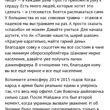
сердцу. Есть много людей, которые хотят это
сделать – и стесняются. Боятся расплакаться сами.
У большинства из нас совковая травма – этажов и
падежов мы выстраиваем на раз. А просто сказать
«спасибо» не можем. Давайте учиться. Для начала
шутите, что ли. «Панове нацисти, щирий шалом».
«Красуне-карателько, майте гарний день».
Благодаря совку и соцсетям мы все состоим в чине
как минимум обероскорбляйтера. Шановне мирне
населення, давайте уже получать лычки
данкенфюрера. В отношении тех, благодаря кому
вы все ещё мирное и все ещё население.
Вспомните атмосферу 2014-2015 годов. Когда
народ и армия были реалььно едины и упёрлись
так, что весь мир офигел. Сам Вовочка-дюйловочка
сильно сдал. После Майдана это был второй
момент, когда украинцы вызвали уважение. И об
Украине было прилично разговариваить только в