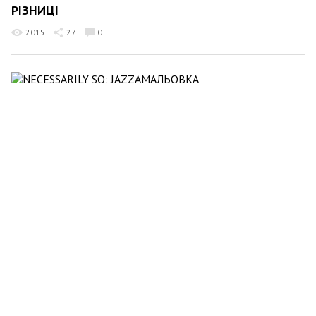
РІЗНИЦІ
2015
27
0
Ria Colos
30 квітня 2024 20:54
NECESSARILY SO: JAZZАМАЛЬОВКА
1672
8
0
Ria Colos
24 квітня 2024 20:05
ТАКИЙ ВОДЕВІЛЬ – АЖ МЕРСІ! (С)
3280
45
0