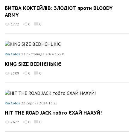
БИТВА КОКТЕЙЛІВ: ЗЛОДІОТ проти BLOODY
ARMY
1772
0
0
Ria Colos
12 листопада 2024 13:20
KING SIZE BEDНЄНЬКІЄ
2509
0
0
Ria Colos
23 серпня 2024 16:25
HIT THE ROAD JACK тобто ЄХАЙ НАХУЙ!
2672
0
0