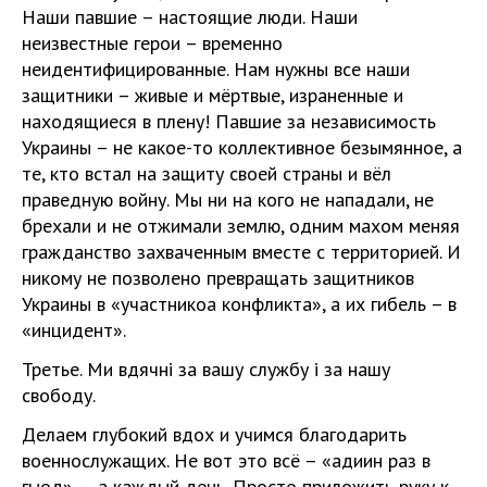
Наши павшие – настоящие люди. Наши
неизвестные герои – временно
неидентифицированные. Нам нужны все наши
защитники – живые и мёртвые, израненные и
находящиеся в плену! Павшие за независимость
Украины – не какое-то коллективное безымянное, а
те, кто встал на защиту своей страны и вёл
праведную войну. Мы ни на кого не нападали, не
брехали и не отжимали землю, одним махом меняя
гражданство захваченным вместе с территорией. И
никому не позволено превращать защитников
Украины в «участникоа конфликта», а их гибель – в
«инцидент».
Третье. Ми вдячні за вашу службу і за нашу
свободу.
Делаем глубокий вдох и учимся благодарить
военнослужащих. Не вот это всё – «адиин раз в
гыод» — а каждый день. Просто приложить руку к