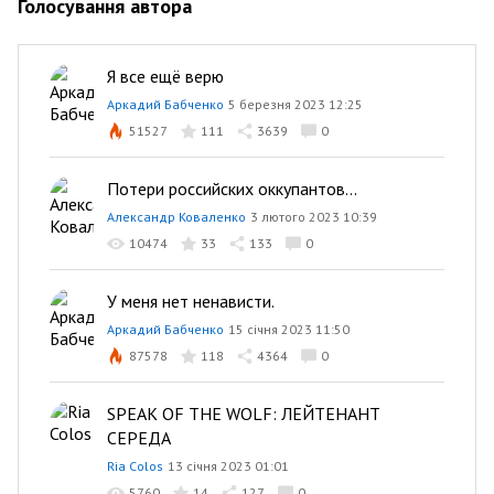
Голосування автора
Я все ещё верю
Аркадий Бабченко
5 березня 2023 12:25
51527
111
3639
0
Потери российских оккупантов...
Александр Коваленко
3 лютого 2023 10:39
10474
33
133
0
У меня нет ненависти.
Аркадий Бабченко
15 січня 2023 11:50
87578
118
4364
0
SPEAK OF THE WOLF: ЛЕЙТЕНАНТ
СЕРЕДА
Ria Colos
13 січня 2023 01:01
5760
14
127
0