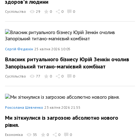
здоров'я людини
Суспільство
29
0
0
0
Сергій Федюхін
25 квітня 2026 10:05
Власник ритуального бізнесу Юрій Зенкін очолив
Запорізький титано-магнієвий комбінат
Суспільство
77
0
0
0
Роксолана Шевченко
23 квітня 2026 21:55
Ми зіткнулися із загрозою абсолютно нового
рівня.
Економіка
35
0
0
0