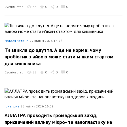
Суспільство
44
0
0
0
Наталя Зелена
27 квітня 2026 14:56
Ти звикла до здуття. А це не норма: чому
пробіотик з айвою може стати м'яким стартом
для кишківника
Суспільство
55
0
0
0
Ірма Ірма
25 квітня 2026 16:32
АЛЛАТРА проводить громадський захід,
присвячений впливу мікро- та нанопластику на