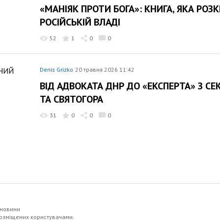
«МАНІЯК ПРОТИ БОГА»: КНИГА, ЯКА РОЗ
РОСІЙСЬКІЙ ВЛАДІ
52
1
0
0
Denis Grizko
20 травня 2026 11:42
ВІД АДВОКАТА ДНР ДО «ЕКСПЕРТА» З С
ТА СВЯТОГОРА
31
0
0
0
 новини
 розміщених користувачами.