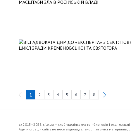
1
2
3
4
5
6
7
8
© 2015–2026, site.ua — клуб українських топ-блогерів i екслюзивнi
Адміністрація сайту не несе відповідальності за зміст матеріалів,