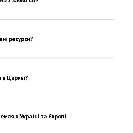
омо з заяви СБУ
вні ресурси?
 в Церкві?
емля в Україні та Європі