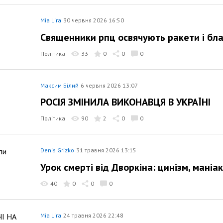
Mia Lira
30 червня 2026 16:50
Священники рпц освячують ракети і бла
Політика
33
0
0
0
Максим Білий
6 червня 2026 13:07
РОСІЯ ЗМІНИЛА ВИКОНАВЦЯ В УКРАЇНІ
Політика
90
2
0
0
Denis Grizko
31 травня 2026 13:15
Урок смерті від Дворкіна: цинізм, маніа
40
0
0
0
Mia Lira
24 травня 2026 22:48