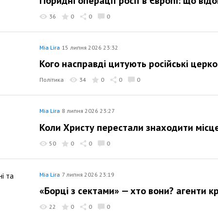
Гібридні операції росії в Європі: що від
36
0
0
0
Mia Lira
15 липня 2026 23:32
Кого насправді цитують російські церко
Політика
34
0
0
0
Mia Lira
8 липня 2026 23:27
Коли Христу перестали знаходити місце
50
0
0
0
Mia Lira
7 липня 2026 23:19
«Борці з сектами» — хто вони? агенти кр
22
0
0
0