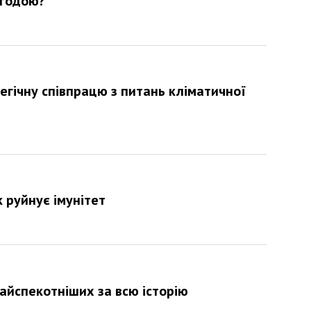
огодою?
егічну співпрацю з питань кліматичної
 руйнує імунітет
найспекотніших за всю історію