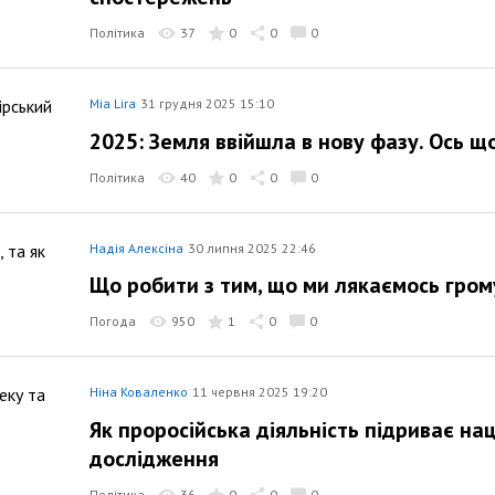
Політика
37
0
0
0
Mia Lira
31 грудня 2025 15:10
2025: Земля ввійшла в нову фазу. Ось 
Політика
40
0
0
0
Надія Алексіна
30 липня 2025 22:46
Що робити з тим, що ми лякаємось грому
Погода
950
1
0
0
Ніна Коваленко
11 червня 2025 19:20
Як проросійська діяльність підриває на
дослідження
Політика
36
0
0
0