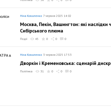
Ніна Коваленко
7 червня 2025 14:02
Москва, Пекін, Вашингтон: які наслідки
Сибірського плюма
Події
45
0
0
0
Ніна Коваленко
3 червня 2025 17:53
Дворкін і Кременовська: сценарій дискр
Політика
31
0
0
0