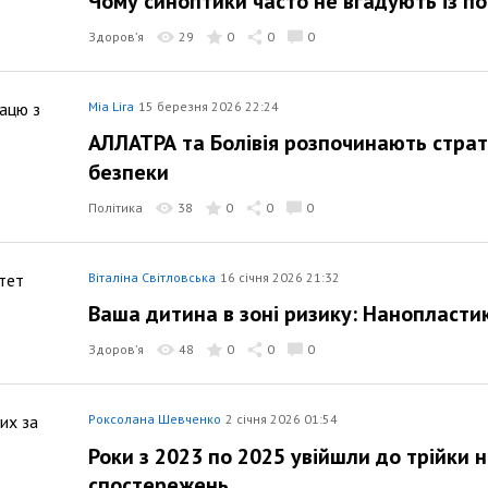
Чому синоптики часто не вгадують із п
Здоров’я
29
0
0
0
Mia Lira
15 березня 2026 22:24
АЛЛАТРА та Болівія розпочинають страт
безпеки
Політика
38
0
0
0
Віталіна Світловська
16 січня 2026 21:32
Ваша дитина в зоні ризику: Нанопластик
Здоров’я
48
0
0
0
Роксолана Шевченко
2 січня 2026 01:54
Роки з 2023 по 2025 увійшли до трійки 
спостережень