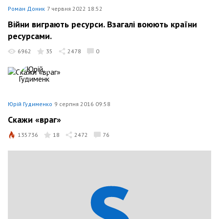
Роман Доник
7 червня 2022 18:52
Війни виграють ресурси. Взагалі воюють країни
ресурсами.
6962
35
2478
0
Юрій Гудименко
9 серпня 2016 09:58
Скажи «враг»
135736
18
2472
76