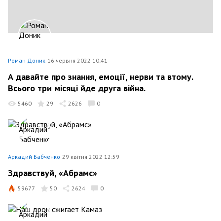
Роман Доник
16 червня 2022 10:41
А давайте про знання, емоції, нерви та втому.
Всього три місяці йде друга війна.
5460
29
2626
0
Аркадий Бабченко
29 квітня 2022 12:59
Здравствуй, «Абрамс»
59677
50
2624
0