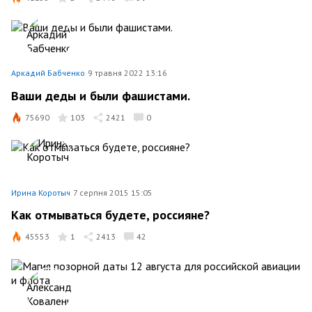
Аркадий Бабченко
9 травня 2022 13:16
Ваши деды и были фашистами.
75690
103
2421
0
Ирина Коротыч
7 серпня 2015 15:05
Как отмываться будете, россияне?
45553
1
2413
42