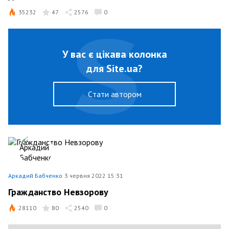
35232
47
2576
0
У вас є цікава колонка
для Site.ua?
Cтати автором
Аркадий Бабченко
3 червня 2022 15:31
Гражданство Невзорову
28110
80
2540
0