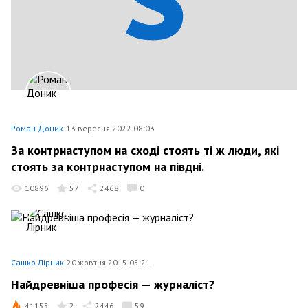
Роман Доник
13 вересня 2022 08:03
За контрнаступом на сході стоять ті ж люди, які
стоять за контрнаступом на півдні.
10896
57
2468
0
Сашко Лірник
20 жовтня 2015 05:21
Найдревніша професія — журналіст?
41155
2
2446
59