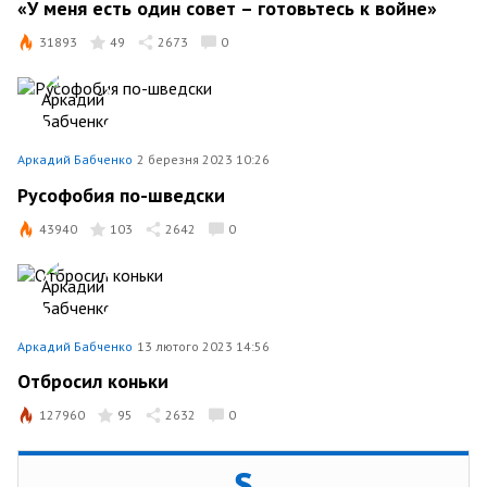
«У меня есть один совет – готовьтесь к войне»
31893
49
2673
0
Аркадий Бабченко
2 березня 2023 10:26
Русофобия по-шведски
43940
103
2642
0
Аркадий Бабченко
13 лютого 2023 14:56
Отбросил коньки
127960
95
2632
0