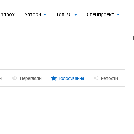
andbox
Автори
Топ 30
Спецпроект
жі
Перегляди
Голосування
Репости